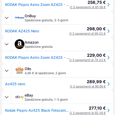
256,75 €
KODAK Pixpro Astro Zoom AZ425 - Fotocamera bridge
O 3 pagamenti di 85,58 €
OnBuy
Spedizione gratuita
,
3-5 giorni
298,00 €
KODAK AZ425 Nero
O 3 pagamenti di 99,33 €
Amazon
Spedizione gratuita
229,00 €
KODAK Pixpro Astro Zoom AZ425 - Fotocamera Digitale Bridge, Zoom Ottico 42X, Obiettivo Grandangolare 24 mm, 20 Megapixel, LCD 3, Video Full HD 1080p, Batteria Li-ion - Nero
O 3 pagamenti di 76,33 €
Ollo
4,90 € di spedizione
,
2 giorni
289,99 €
Az425 nero
O 3 pagamenti di 96,66 €
eBay
Spedizione gratuita
,
1-2 giorni
277,10 €
Kodak Pixpro Az425 Black Fotocamera Digitale 20mp Zoom 42x Video Full Hd
O 3 pagamenti di 92,36 €