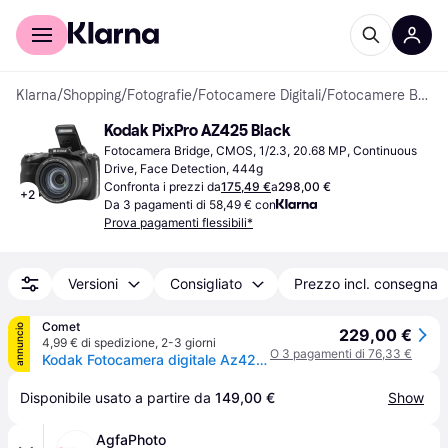
Per il tuo shopping
Per le aziende
Klarna
/
Shopping
/
Fotografie
/
Fotocamere Digitali
/
Fotocamere Bridge
Kodak PixPro AZ425 Black
Fotocamera Bridge, CMOS, 1/2.3, 20.68 MP, Continuous 
Drive, Face Detection, 444g
Confronta i prezzi da
175,49 €
a
298,00 €
+
2
Da 3 pagamenti di 58,49 € con
Prova pagamenti flessibili*
Versioni
Consigliato
Prezzo incl. consegna
Comet
annuncio
229,00 €
4,99 € di spedizione
,
2-3 giorni
O 3 pagamenti di 76,33 €
Kodak Fotocamera digitale Az425k Nero
Disponibile usato a partire da 
149,00 €
Show
AgfaPhoto