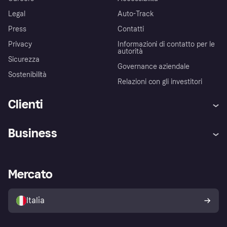
Legal
Auto-Track
Press
Contatti
Privacy
Informazioni di contatto per le
autorità
Sicurezza
Governance aziendale
Sostenibilità
Relazioni con gli investitori
Clienti
Assistenza
Arbitro bancario
Business
Login
Promessa di protezione contro
le frodi
Supporto aziende
Portale per sviluppatori
La Klarna app
Impostazioni sulla privacy
Accesso aziende
Stato operativo
Mercato
Esplora i negozi
Il tuo diritto di recesso
Vendi con Klarna
Piattaforme e partner
Politica di protezione
dell'acquirente Klarna
Italia