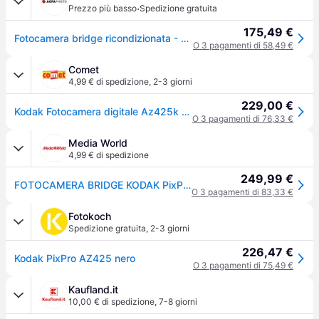
·
Prezzo più basso
Spedizione gratuita
175,49 €
Fotocamera bridge ricondizionata - Kodak PixPro AZ425 Nero
O 3 pagamenti di 58,49 €
Comet
4,99 € di spedizione
,
2-3 giorni
229,00 €
Kodak Fotocamera digitale Az425k Nero
O 3 pagamenti di 76,33 €
Media World
4,99 € di spedizione
249,99 €
FOTOCAMERA BRIDGE KODAK PixPro AZ425 Zoom ottico 42x, 20,16 megapixel, NERO
O 3 pagamenti di 83,33 €
Fotokoch
Spedizione gratuita
,
2-3 giorni
226,47 €
Kodak PixPro AZ425 nero
O 3 pagamenti di 75,49 €
Kaufland.it
10,00 € di spedizione
,
7-8 giorni