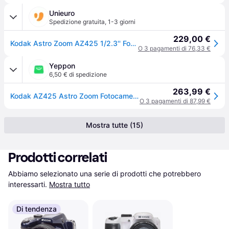
Unieuro
Spedizione gratuita
,
1-3 giorni
229,00 €
Kodak Astro Zoom AZ425 1/2.3'' Fotocamera Bridge 20,68 MP BSI CMOS 5184 x 3888 Pixel Nero
O 3 pagamenti di 76,33 €
Yeppon
6,50 € di spedizione
263,99 €
Kodak AZ425 Astro Zoom Fotocamera Bridge 20 MP Zoom Ottico 42x Grandangolare 24mm Full HD Stabilizzatore OIS colore Nero
O 3 pagamenti di 87,99 €
Mostra tutte (15)
Prodotti correlati
Abbiamo selezionato una serie di prodotti che potrebbero 
interessarti.
Mostra tutto
Di tendenza