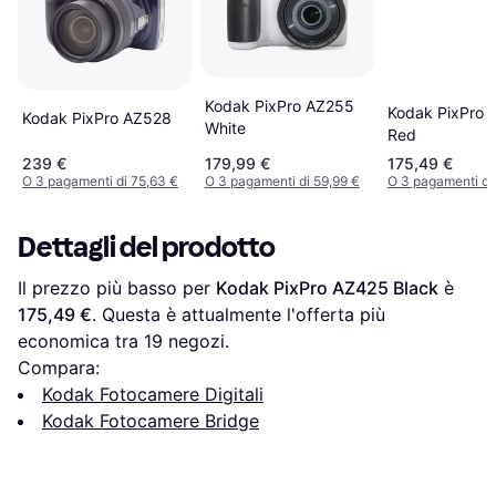
Kodak PixPro AZ255
Kodak PixPro 
Kodak PixPro AZ528
White
Red
239 €
179,99 €
175,49 €
O 3 pagamenti di 75,63 €
O 3 pagamenti di 59,99 €
O 3 pagamenti di
Dettagli del prodotto
Il prezzo più basso per 
Kodak PixPro AZ425 Black
 è 
175,49 €
. Questa è attualmente l'offerta più 
economica tra 
19
 negozi.
Compara:
Kodak Fotocamere Digitali
Kodak Fotocamere Bridge