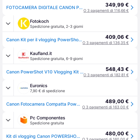
349,99 €
FOTOCAMERA DIGITALE CANON Powershot V10 bk, 15,2 megapixel, BLACK
O 3 pagamenti di 116,66 €
Fotokoch
Spedizione gratuita
,
2-3 giorni
409,06 €
Canon Kit per il vlogging PowerShot V10 nero Standard
O 3 pagamenti di 136,35 €
Kaufland.it
Spedizione gratuita
,
6-9 giorni
548,43 €
Canon PowerShot V10 Vlogging Kit Fotocamera compatta da 1" 20 MP CMOS 5472 x 3648 pixel Nero
O 3 pagamenti di 182,81 €
Euronics
7,90 € di spedizione
489,00 €
Canon Fotocamera Compatta Powershot V10 Vlogging Kit-black
O 3 pagamenti di 163,00 €
Pc Componentes
Spedizione gratuita
480,00 €
Kit di vlogging Canon POWERSHOT V10 da 20 MP WiFi Nero
O 3 pagamenti di 160,00 €