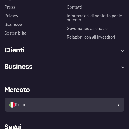
Press
Contatti
Privacy
Informazioni di contatto per le
autorità
Sicurezza
Governance aziendale
Sostenibilità
Relazioni con gli investitori
Clienti
Assistenza
Arbitro bancario
Business
Login
Promessa di protezione contro
le frodi
Supporto aziende
Portale per sviluppatori
La Klarna app
Impostazioni sulla privacy
Accesso aziende
Stato operativo
Mercato
Esplora i negozi
Il tuo diritto di recesso
Vendi con Klarna
Piattaforme e partner
Politica di protezione
dell'acquirente Klarna
Italia
Segui