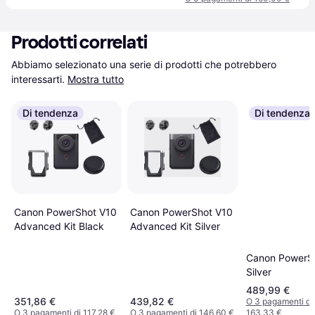
Prodotti correlati
Abbiamo selezionato una serie di prodotti che potrebbero 
interessarti.
Mostra tutto
Di tendenza
Di tendenza
Canon PowerShot V10
Canon PowerShot V10
Advanced Kit Silver
Advanced Kit Black
Canon PowerS
Silver
489,99 €
351,86 €
439,82 €
O 3 pagamenti di
O 3 pagamenti di 117,28 €
O 3 pagamenti di 146,60 €
163,33 €