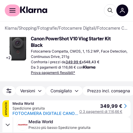
Per il tuo shopping
Per le aziende
Klarna
/
Shopping
/
Fotografie
/
Fotocamere Digitali
/
Fotocamere Compatte
Canon PowerShot V10 Vlog Starter Kit 
Black
Fotocamera Compatta, CMOS, 1, 15.2 MP, Face Detection, 
Continuous Drive, 211g
+
2
Confronta i prezzi da
349,99 €
a
548,43 €
Da 3 pagamenti di 116,66 € con
Prova pagamenti flessibili*
Versioni
Consigliato
Prezzo incl. consegna
Media World
annuncio
349,99 €
Spedizione gratuita
O 3 pagamenti di 116,66 €
FOTOCAMERA DIGITALE CANON Powershot V10 bk, 15,2 megapixel, BLACK
Media World
·
Prezzo più basso
Spedizione gratuita