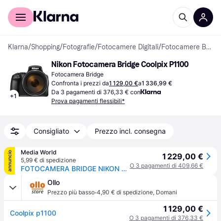
Per il tuo shopping
Per le aziende
Klarna
/
Shopping
/
Fotografie
/
Fotocamere Digitali
/
Fotocamere Bridge
Nikon Fotocamera Bridge Coolpix P1100
Fotocamera Bridge
Confronta i prezzi da
1 129,00 €
a
1 336,99 €
Da 3 pagamenti di 376,33 € con
+
1
Prova pagamenti flessibili*
Consigliato
Prezzo incl. consegna
Media World
annuncio
1 229,00 €
5,99 € di spedizione
O 3 pagamenti di 409,66 €
FOTOCAMERA BRIDGE NIKON COOLPIX P1100 Zoom ottico 125x, 16,79 megapixel, Black
Ollo
·
Prezzo più basso
4,90 € di spedizione
,
Domani
1 129,00 €
Coolpix p1100
O 3 pagamenti di 376,33 €