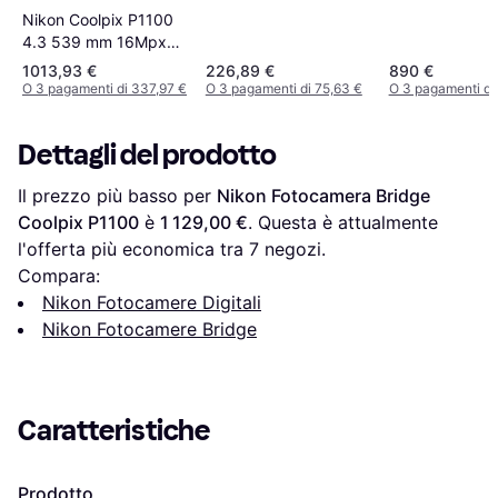
Nikon Coolpix P1100
4.3 539 mm 16Mpx
Fotocamera
1013,93 €
226,89 €
890 €
O 3 pagamenti di 337,97 €
O 3 pagamenti di 75,63 €
O 3 pagamenti di
Dettagli del prodotto
Il prezzo più basso per 
Nikon Fotocamera Bridge 
Coolpix P1100
 è 
1 129,00 €
. Questa è attualmente 
l'offerta più economica tra 
7
 negozi.
Compara:
Nikon Fotocamere Digitali
Nikon Fotocamere Bridge
Caratteristiche
Prodotto