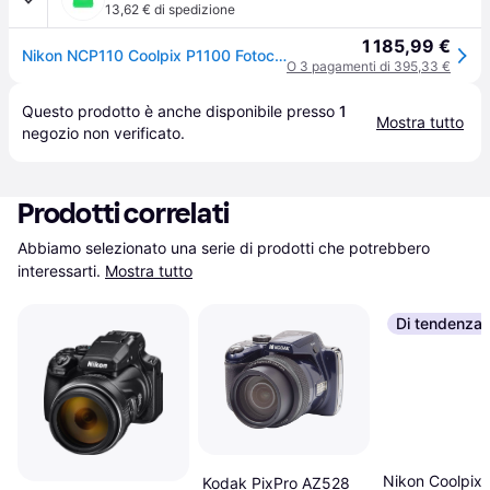
13,62 € di spedizione
1 185,99 €
Nikon NCP110 Coolpix P1100 Fotocamera Bridge Zoom Ottico 125x Sensore CMOS 16 MP Video 4K UHD Stabilizzazione Dual Detect VR LCD 3.2'' colore Nero
O 3 pagamenti di 395,33 €
Questo prodotto è anche disponibile presso 
1
Mostra tutto
negozio
 non verificato.
Prodotti correlati
Abbiamo selezionato una serie di prodotti che potrebbero 
interessarti.
Mostra tutto
Di tendenza
Nikon Coolpix
Kodak PixPro AZ528