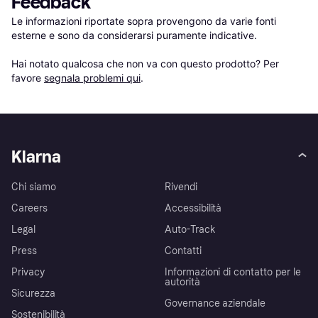
Feedback
Le informazioni riportate sopra provengono da varie fonti 
esterne e sono da considerarsi puramente indicative.

Hai notato qualcosa che non va con questo prodotto? Per 
favore 
segnala problemi qui
.
Klarna
Chi siamo
Rivendi
Careers
Accessibilità
Legal
Auto-Track
Press
Contatti
Privacy
Informazioni di contatto per le
autorità
Sicurezza
Governance aziendale
Sostenibilità