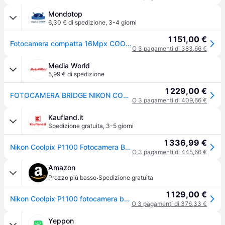
Mondotop
6,30 € di spedizione
,
3-4 giorni
1 151,00 €
Fotocamera compatta 16Mpx COOLPIX P1100 Black NCP110
O 3 pagamenti di 383,66 €
Media World
5,99 € di spedizione
1 229,00 €
FOTOCAMERA BRIDGE NIKON COOLPIX P1100 Zoom ottico 125x, 16,79 megapixel, Black
O 3 pagamenti di 409,66 €
Kaufland.it
Spedizione gratuita
,
3-5 giorni
1 336,99 €
Nikon Coolpix P1100 Fotocamera Bridge Zoom Ottico 125x 16,79 Megapixel Video 4K Nero
O 3 pagamenti di 445,66 €
Amazon
·
Prezzo più basso
Spedizione gratuita
1 129,00 €
Nikon Coolpix P1100 fotocamera bridge, compatta, zoom ottico 125x, Nital
O 3 pagamenti di 376,33 €
Yeppon