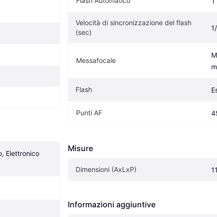
Flash Automatico
T
Velocità di sincronizzazione del flash 
1
(sec)
M
Messafocale
m
Flash
E
Punti AF
4
Misure
 Elettronico 
Dimensioni (AxLxP)
1
Informazioni aggiuntive