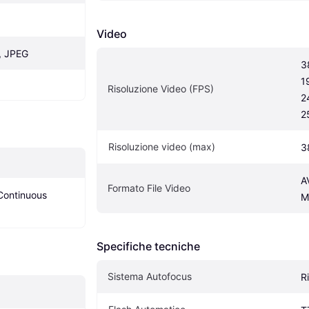
Video
, JPEG
3
1
Risoluzione Video (FPS)
2
2
Risoluzione video (max)
3
A
Formato File Video
Continuous 
M
Specifiche tecniche
Sistema Autofocus
R