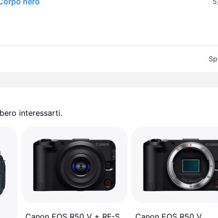
Corpo nero
5
Sp
ero interessarti.
Canon EOS R50 V
Canon EOS R50 V + RF-S