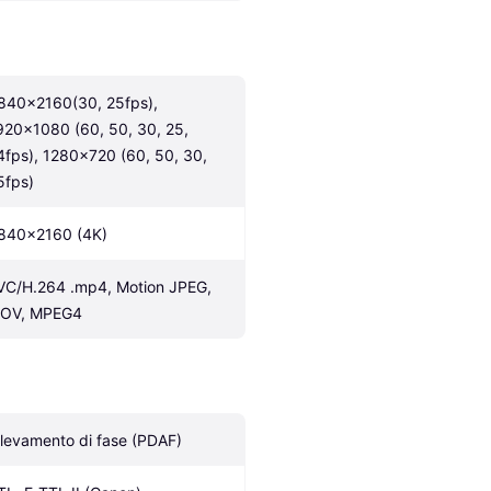
840x2160(30, 25fps), 
920x1080 (60, 50, 30, 25, 
4fps), 1280x720 (60, 50, 30, 
5fps)
840x2160 (4K)
VC/H.264 .mp4, Motion JPEG, 
OV, MPEG4
ilevamento di fase (PDAF)