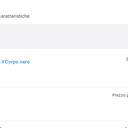
aratteristiche
5
II Corpo nero
Prezzo 