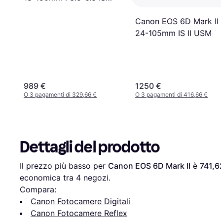
STM
Canon EOS 6D Mark II
24-105mm IS II USM
989 €
1250 €
O 3 pagamenti di 329,66 €
O 3 pagamenti di 416,66 €
Dettagli del prodotto
Il prezzo più basso per 
Canon EOS 6D Mark II
 è 
741,6
economica tra 
4
 negozi.
Compara:
Canon Fotocamere Digitali
Canon Fotocamere Reflex