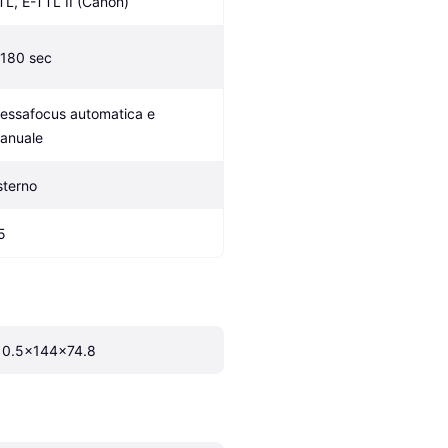
TL, E-TTL II (Canon)
/180 sec
essafocus automatica e 
anuale
sterno
5
10.5x144x74.8