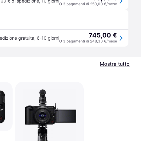
,00 € di spedizione
,
10 giorni
O 3 pagamenti di 250,00 €/mese
745,00 €
edizione gratuita
,
6-10 giorni
O 3 pagamenti di 248,33 €/mese
Mostra tutto