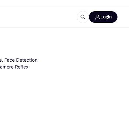
Login
Approfondimenti
ure per ufficio
re
Cos'è Klarna?
e, Face Detection
amere Reflex
categorie