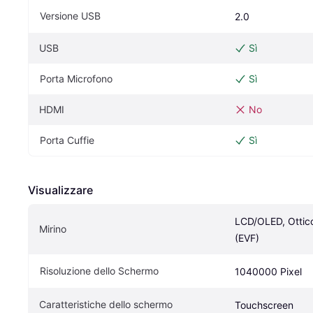
Versione USB
2.0
USB
Sì
Porta Microfono
Sì
HDMI
No
Porta Cuffie
Sì
Visualizzare
LCD/OLED, Ottico,
Mirino
(EVF)
Risoluzione dello Schermo
1040000 Pixel
Caratteristiche dello schermo
Touchscreen