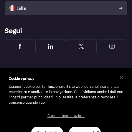
Politica di protezione
dell'acquirente Klarna
Italia
Segui
Cookie e privacy
Usiamo i cookie per far funzionare il sito web, personalizzare la tua
esperienza e analizzare la navigazione. Condividiamo anche i dati con
i nostri partner pubblicitari. Puoi gestire le preferenze o revocare il
consenso quando vuoi.
Cambia impostazioni
Copyright © 2005-2026 Klarna Bank AB (publ). Headquarters: Stockholm, Sweden. All
rights reserved. Klarna Bank AB (publ). Sveavägen 46, 111 34 Stockholm. Organization
number: 556737-0431