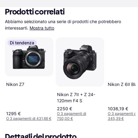
Prodotti correlati
Abbiamo selezionato una serie di prodotti che potrebbero 
interessarti.
Mostra tutto
Di tendenza
Nikon Z7
Nikon Z 6II Bl
Nikon Z 7II + Z 24-
120mm F4 S
2250 €
1036,19 €
1295 €
O 3 pagamenti di
O 3 pagamenti di
O 3 pagamenti di 431,66 €
750,00 €
345,39 €
Dettagli del prodotto