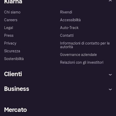
Klarna
Chi siamo
Rivendi
Careers
Accessibilità
Legal
Auto-Track
Press
Contatti
Privacy
Informazioni di contatto per le
autorità
Sicurezza
Governance aziendale
Sostenibilità
Relazioni con gli investitori
Clienti
Assistenza
Arbitro bancario
Business
Login
Promessa di protezione contro
le frodi
Supporto aziende
Portale per sviluppatori
La Klarna app
Impostazioni sulla privacy
Accesso aziende
Stato operativo
Mercato
Esplora i negozi
Il tuo diritto di recesso
Vendi con Klarna
Piattaforme e partner