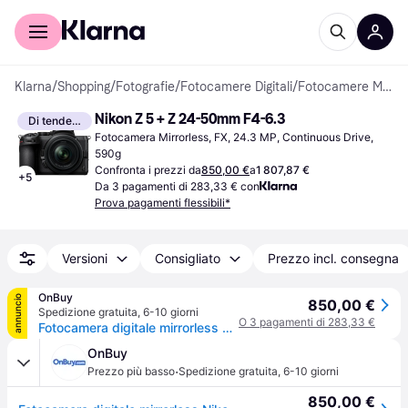
Per il tuo shopping
Per le aziende
Klarna
/
Shopping
/
Fotografie
/
Fotocamere Digitali
/
Fotocamere Mirrorless
Nikon Z 5 + Z 24-50mm F4-6.3
Di tendenza
Fotocamera Mirrorless, FX, 24.3 MP, Continuous Drive, 
590g
Confronta i prezzi da
850,00 €
a
1 807,87 €
+
5
Da 3 pagamenti di 283,33 € con
Prova pagamenti flessibili*
Versioni
Consigliato
Prezzo incl. consegna
OnBuy
annuncio
850,00 €
Spedizione gratuita
,
6-10 giorni
O 3 pagamenti di 283,33 €
Fotocamera digitale mirrorless Nikon Z5 con obiettivo da 24-50 mm
OnBuy
·
Prezzo più basso
Spedizione gratuita
,
6-10 giorni
850,00 €