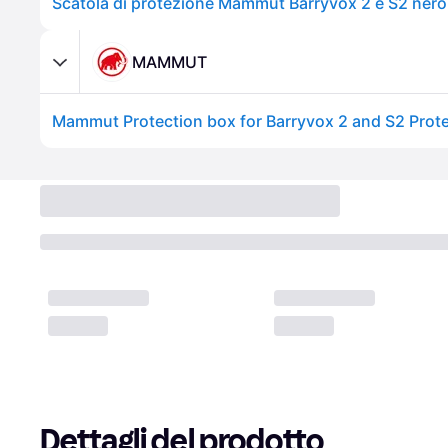
Scatola di protezione Mammut Barryvox 2 e S2 nero 
MAMMUT
Dettagli del prodotto