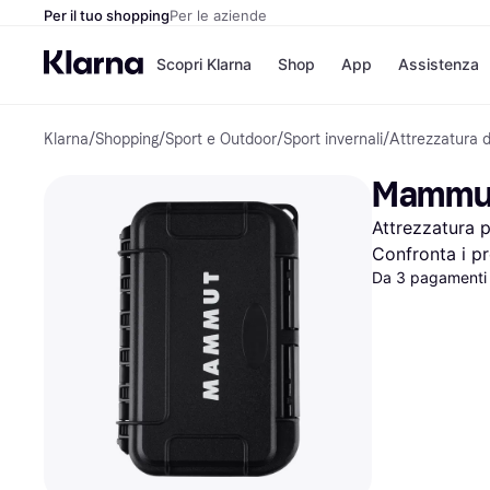
Per il tuo shopping
Per le aziende
Scopri Klarna
Shop
App
Assistenza
Klarna
/
Shopping
/
Sport e Outdoor
/
Sport invernali
/
Attrezzatura d
Opzioni di pagame
Negozi
Opzioni di pagamen
Booking.c
Mammut 
Paga ora
Unieuro
Paga in 3 rate
Media Wor
Attrezzatura 
Paga dopo 30 giorni
eBay
Finanziamento
Zalando
Confronta i pr
Da 3 pagamenti 
Elenco negozi