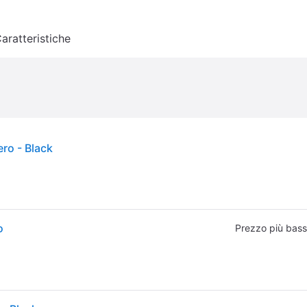
aratteristiche
ro - Black
o
Prezzo più bas