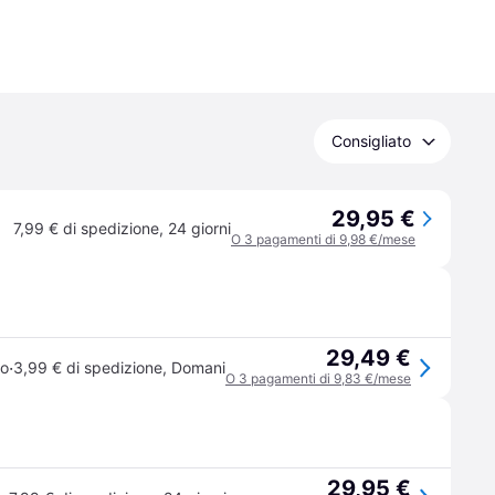
Consigliato
29,95 €
7,99 € di spedizione
,
24 giorni
O 3 pagamenti di 9,98 €/mese
29,49 €
·
so
3,99 € di spedizione
,
Domani
O 3 pagamenti di 9,83 €/mese
29,95 €