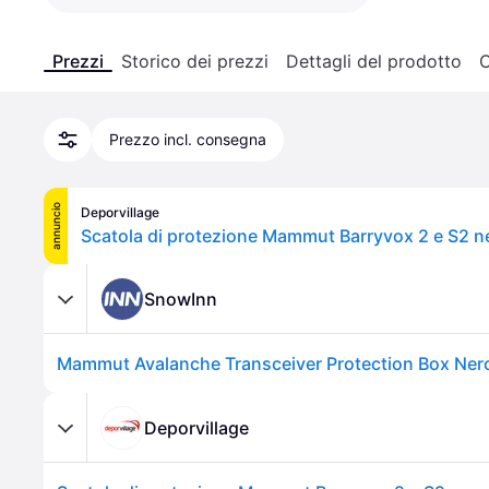
Prezzi
Storico dei prezzi
Dettagli del prodotto
C
Prezzo incl. consegna
annuncio
Deporvillage
Scatola di protezione Mammut Barryvox 2 e S2 ne
SnowInn
Mammut Avalanche Transceiver Protection Box Ner
Deporvillage