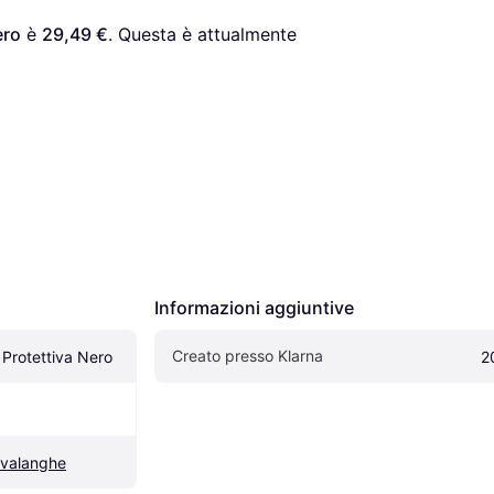
ero
 è 
29,49 €
. Questa è attualmente 
Informazioni aggiuntive
Creato presso Klarna
Protettiva Nero
2
 valanghe