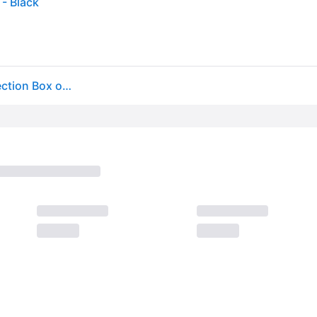
- Black
Mammut Protection box for Barryvox 2 and S2 Protection Box one size