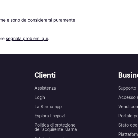
erne e sono da considerarsi puramente 
re 
segnala problemi qui
.
Clienti
Busin
Assistenza
Supporto 
Login
Accesso 
La Klarna app
Vendi con
Esplora i negozi
Portale pe
Politica di protezione
Stato ope
dell'acquirente Klarna
Piattafor