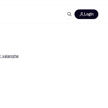
Login
Approfondimenti
ure per ufficio
re
Cos'è Klarna?
r valanghe
categorie