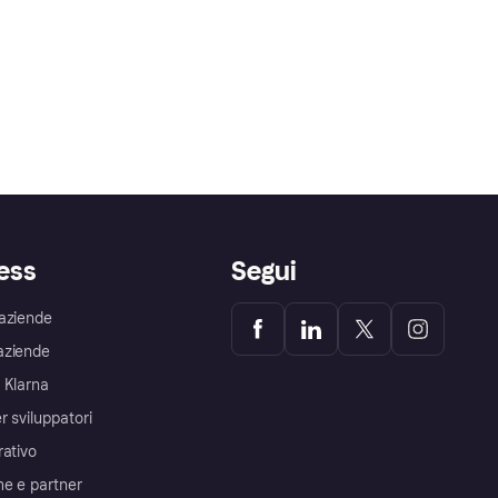
ess
Segui
aziende
aziende
 Klarna
r sviluppatori
rativo
me e partner