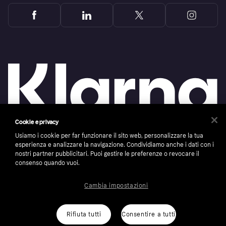
Cookie e privacy
Usiamo i cookie per far funzionare il sito web, personalizzare la tua
Copyright © 2005-2026 Klarna Bank AB (publ). Headquarters: Stockholm, Sweden. All
esperienza e analizzare la navigazione. Condividiamo anche i dati con i
rights reserved. Klarna Bank AB (publ). Sveavägen 46, 111 34 Stockholm. Organization
nostri partner pubblicitari. Puoi gestire le preferenze o revocare il
number: 556737-0431
consenso quando vuoi.
Cookies
Klarna.com
Cambia impostazioni
Rifiuta tutti
Consentire a tutti