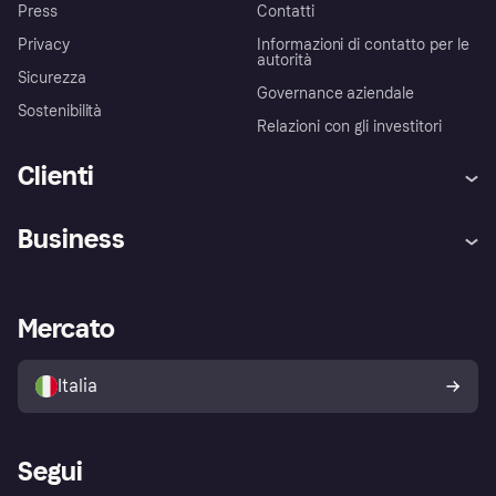
Press
Contatti
Privacy
Informazioni di contatto per le
autorità
Sicurezza
Governance aziendale
Sostenibilità
Relazioni con gli investitori
Clienti
Assistenza
Arbitro bancario
Business
Login
Promessa di protezione contro
le frodi
Supporto aziende
Portale per sviluppatori
La Klarna app
Impostazioni sulla privacy
Accesso aziende
Stato operativo
Mercato
Esplora i negozi
Il tuo diritto di recesso
Vendi con Klarna
Piattaforme e partner
Politica di protezione
dell'acquirente Klarna
Italia
Segui