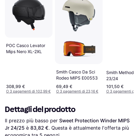
POC Casco Levator
Mips Nero XL-2XL
Smith Casco Da Sci
Smith Method 
Rodeo MIPS E00553
23/24
308,99 €
69,49 €
101,50 €
O 3 pagamenti di 102,99 €
O 3 pagamenti di 23,16 €
O 3 pagamenti di
Dettagli del prodotto
Il prezzo più basso per 
Sweet Protection Winder MIPS 
Jr 24/25
 è 
83,82 €
. Questa è attualmente l'offerta più 
economica tra 
5
 negozi.