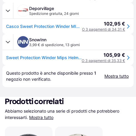
Deporvillage
Spedizione gratuita
,
24 giorni
102,95 €
Casco Sweet Protection Winder MIPS nero puro bianco bambini - S-M - Black
O 3 pagamenti di 34,31 €
SnowInn
3,99 € di spedizione
,
13 giorni
105,99 €
Sweet Protection Winder Mips Helmet Nero S-M
O 3 pagamenti di 35,33 €
Questo prodotto è anche disponibile presso 
1
Mostra tutto
negozio
 non verificato.
Prodotti correlati
Abbiamo selezionato una serie di prodotti che potrebbero 
interessarti.
Mostra tutto