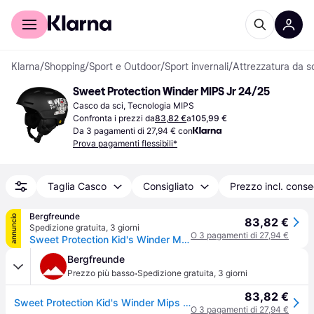
Per il tuo shopping
Per le aziende
Klarna
/
Shopping
/
Sport e Outdoor
/
Sport invernali
/
Attrezzatura da s
Sweet Protection Winder MIPS Jr 24/25
Casco da sci, Tecnologia MIPS
Confronta i prezzi da
83,82 €
a
105,99 €
Da 3 pagamenti di 27,94 € con
Prova pagamenti flessibili*
Taglia Casco
Consigliato
Prezzo incl. cons
Bergfreunde
annuncio
83,82 €
Spedizione gratuita
,
3 giorni
O 3 pagamenti di 27,94 €
Sweet Protection Kid's Winder Mips Helmet Casco da sci Bambini (48-53 cm - XS/S, nero) - Nero
Bergfreunde
·
Prezzo più basso
Spedizione gratuita
,
3 giorni
83,82 €
Sweet Protection Kid's Winder Mips Helmet Casco da sci Bambini (48-53 cm - XS/S, nero) - Nero
O 3 pagamenti di 27,94 €