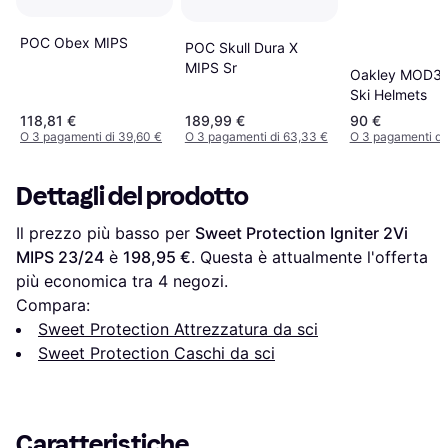
POC Obex MIPS
POC Skull Dura X
MIPS Sr
Oakley MOD3 
Ski Helmets
118,81 €
189,99 €
90 €
O 3 pagamenti di 39,60 €
O 3 pagamenti di 63,33 €
O 3 pagamenti di
Dettagli del prodotto
Il prezzo più basso per 
Sweet Protection Igniter 2Vi 
MIPS 23/24
 è 
198,95 €
. Questa è attualmente l'offerta 
più economica tra 
4
 negozi.
Compara:
Sweet Protection Attrezzatura da sci
Sweet Protection Caschi da sci
Caratteristiche