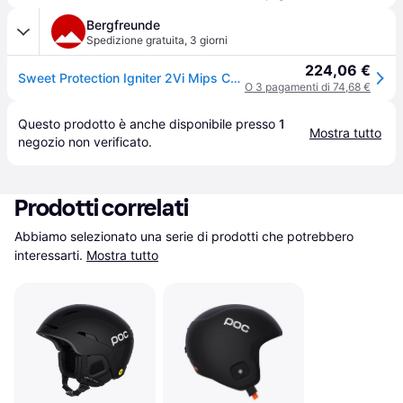
Bergfreunde
Spedizione gratuita
,
3 giorni
224,06 €
Sweet Protection Igniter 2Vi Mips Casco da sci (53-56 cm - S/M, nero) - Nero
O 3 pagamenti di 74,68 €
Questo prodotto è anche disponibile presso 
1
Mostra tutto
negozio
 non verificato.
Prodotti correlati
Abbiamo selezionato una serie di prodotti che potrebbero 
interessarti.
Mostra tutto