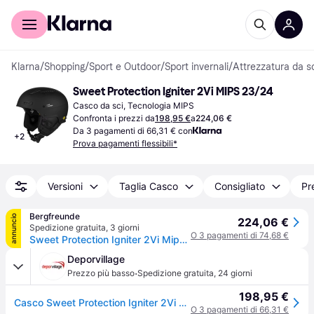
Per il tuo shopping
Per le aziende
Klarna
/
Shopping
/
Sport e Outdoor
/
Sport invernali
/
Attrezzatura da s
Sweet Protection Igniter 2Vi MIPS 23/24
Casco da sci, Tecnologia MIPS
Confronta i prezzi da
198,95 €
a
224,06 €
Da 3 pagamenti di 66,31 € con
+
2
Prova pagamenti flessibili*
Versioni
Taglia Casco
Consigliato
Pr
Bergfreunde
annuncio
224,06 €
Spedizione gratuita
,
3 giorni
O 3 pagamenti di 74,68 €
Sweet Protection Igniter 2Vi Mips Casco da sci (53-56 cm - S/M, nero) - Nero
Deporvillage
·
Prezzo più basso
Spedizione gratuita
,
24 giorni
198,95 €
Casco Sweet Protection Igniter 2Vi MIPS nero - S-M - Black
O 3 pagamenti di 66,31 €