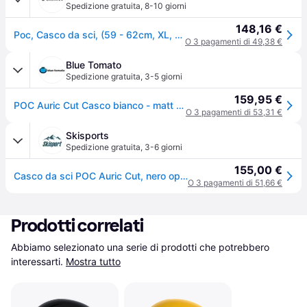
Spedizione gratuita
,
8-10 giorni
148,16 €
Poc, Casco da sci, (59 - 62cm, XL, XXL)
O 3 pagamenti di 49,38 €
Blue Tomato
Spedizione gratuita
,
3-5 giorni
159,95 €
POC Auric Cut Casco bianco - matt white
O 3 pagamenti di 53,31 €
Skisports
Spedizione gratuita
,
3-6 giorni
155,00 €
Casco da sci POC Auric Cut, nero opaco - Matt Black
O 3 pagamenti di 51,66 €
Prodotti correlati
Abbiamo selezionato una serie di prodotti che potrebbero 
interessarti.
Mostra tutto