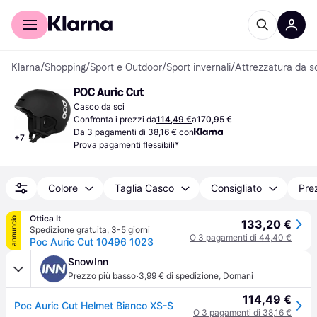
Per il tuo shopping
Per le aziende
Klarna
/
Shopping
/
Sport e Outdoor
/
Sport invernali
/
Attrezzatura da s
POC Auric Cut
Casco da sci
Confronta i prezzi da
114,49 €
a
170,95 €
Da 3 pagamenti di 38,16 € con
+
7
Prova pagamenti flessibili*
Colore
Taglia Casco
Consigliato
Pre
Ottica It
annuncio
133,20 €
Spedizione gratuita
,
3-5 giorni
O 3 pagamenti di 44,40 €
Poc Auric Cut 10496 1023
SnowInn
·
Prezzo più basso
3,99 € di spedizione
,
Domani
114,49 €
Poc Auric Cut Helmet Bianco XS-S
O 3 pagamenti di 38,16 €