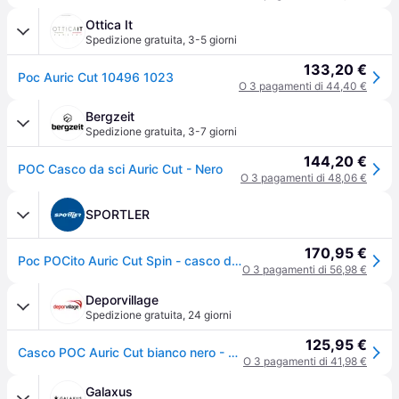
Ottica It
Spedizione gratuita
,
3-5 giorni
133,20 €
Poc Auric Cut 10496 1023
O 3 pagamenti di 44,40 €
Bergzeit
Spedizione gratuita
,
3-7 giorni
144,20 €
POC Casco da sci Auric Cut - Nero
O 3 pagamenti di 48,06 €
SPORTLER
170,95 €
Poc POCito Auric Cut Spin - casco da sci - bambino
O 3 pagamenti di 56,98 €
Deporvillage
Spedizione gratuita
,
24 giorni
125,95 €
Casco POC Auric Cut bianco nero - XL-XXL - Black
O 3 pagamenti di 41,98 €
Galaxus