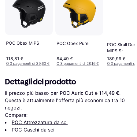
POC Obex MIPS
POC Obex Pure
POC Skull Dur
MIPS Sr
118,81 €
84,49 €
189,99 €
O 3 pagamenti di 39,60 €
O 3 pagamenti di 28,16 €
O 3 pagamenti di
Dettagli del prodotto
Il prezzo più basso per 
POC Auric Cut
 è 
114,49 €
. 
Questa è attualmente l'offerta più economica tra 
10
negozi.
Compara:
POC Attrezzatura da sci
POC Caschi da sci