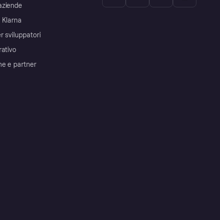
aziende
 Klarna
r sviluppatori
rativo
me e partner