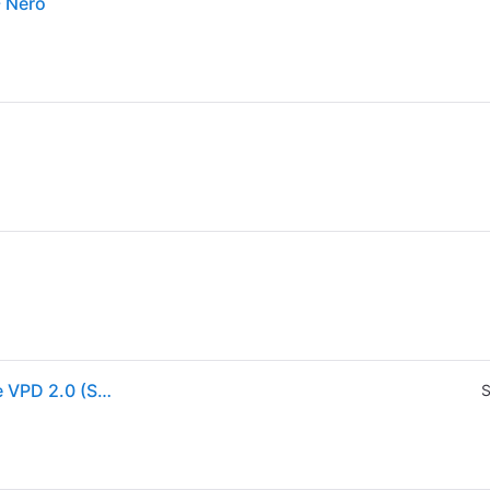
- Nero
Poc, Unisex, Giacca da ciclismo, Colonna vertebrale VPD 2.0 (S, XS), Nero, XS, S
S