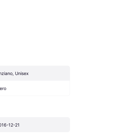
nziano, Unisex
ero
016-12-21