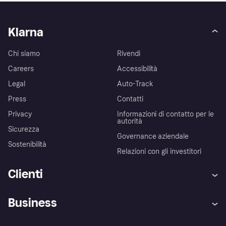
Klarna
Chi siamo
Rivendi
Careers
Accessibilità
Legal
Auto-Track
Press
Contatti
Privacy
Informazioni di contatto per le
autorità
Sicurezza
Governance aziendale
Sostenibilità
Relazioni con gli investitori
Clienti
Assistenza
Arbitro bancario
Business
Login
Promessa di protezione contro
le frodi
Supporto aziende
Portale per sviluppatori
La Klarna app