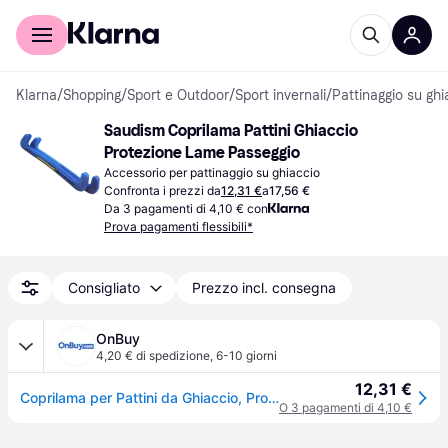
Per il tuo shopping
Per le aziende
Klarna
/
Shopping
/
Sport e Outdoor
/
Sport invernali
/
Pattinaggio su ghi
Saudism Coprilama Pattini Ghiaccio 
Protezione Lame Passeggio
Accessorio per pattinaggio su ghiaccio
Confronta i prezzi da
12,31 €
a
17,56 €
Da 3 pagamenti di 4,10 € con
Prova pagamenti flessibili*
Consigliato
Prezzo incl. consegna
OnBuy
4,20 € di spedizione
,
6-10 giorni
12,31 €
Coprilama per Pattini da Ghiaccio, Protezione per Lame da Passeggio, Pattini da Pattinaggio Artistico, Hockey, Protezione Regolabile per Lame da
O 3 pagamenti di 4,10 €