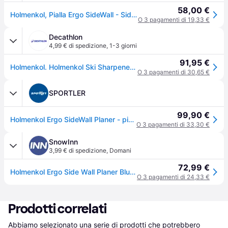
58,00 €
Holmenkol, Pialla Ergo SideWall - Sidewall Planer
O 3 pagamenti di 19,33 €
Decathlon
4,99 € di spedizione
,
1-3 giorni
91,95 €
Holmenkol. Holmenkol Ski Sharpener Lima Da Sci Ritiro Gratis - blu - sans taille
O 3 pagamenti di 30,65 €
SPORTLER
99,90 €
Holmenkol Ergo SideWall Planer - pialla
O 3 pagamenti di 33,30 €
SnowInn
3,99 € di spedizione
,
Domani
72,99 €
Holmenkol Ergo Side Wall Planer Blu,Nero
O 3 pagamenti di 24,33 €
Prodotti correlati
Abbiamo selezionato una serie di prodotti che potrebbero 