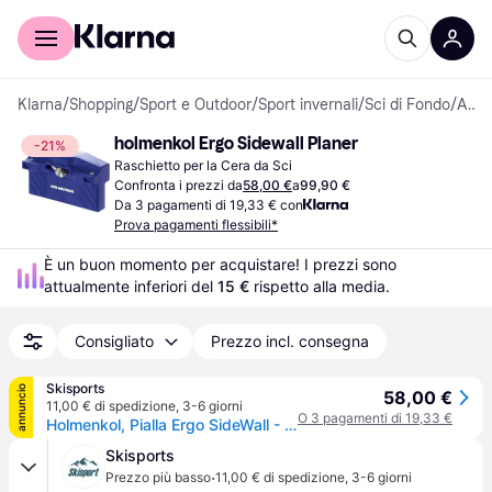
Per il tuo shopping
Per le aziende
Klarna
/
Shopping
/
Sport e Outdoor
/
Sport invernali
/
Sci di Fondo
/
Accessori per la Cera da Sci
holmenkol Ergo Sidewall Planer
-21%
Raschietto per la Cera da Sci
Confronta i prezzi da
58,00 €
a
99,90 €
Da 3 pagamenti di 19,33 € con
Prova pagamenti flessibili*
È un buon momento per acquistare! I prezzi sono 
attualmente inferiori del 
15 €
 rispetto alla media.
Consigliato
Prezzo incl. consegna
Skisports
annuncio
58,00 €
11,00 € di spedizione
,
3-6 giorni
O 3 pagamenti di 19,33 €
Holmenkol, Pialla Ergo SideWall - Sidewall Planer
Skisports
·
Prezzo più basso
11,00 € di spedizione
,
3-6 giorni