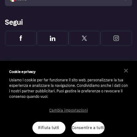
Segui
Cookie e privacy
Usiamo i cookie per far funzionare il sito web, personalizzare la tua
esperienza e analizzare la navigazione. Condividiamo anche i dati con
i nostri partner pubblicitari. Puoi gestire le preferenze o revocare il
consenso quando vuoi.
Cambia impostazioni
Copyright © 2005-2026 Klarna Bank AB (publ). Headquarters: Stockholm, Sweden. All
rights reserved. Klarna Bank AB (publ). Sveavägen 46, 111 34 Stockholm. Organization
number: 556737-0431
Rifiuta tutti
Consentire a tutti
Cookies
Klarna.com