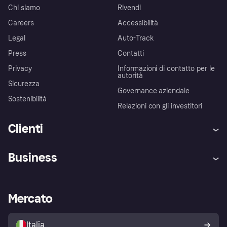
Chi siamo
Rivendi
Careers
Accessibilità
Legal
Auto-Track
Press
Contatti
Privacy
Informazioni di contatto per le
autorità
Sicurezza
Governance aziendale
Sostenibilità
Relazioni con gli investitori
Clienti
Assistenza
Arbitro bancario
Business
Login
Promessa di protezione contro
le frodi
Supporto aziende
Portale per sviluppatori
La Klarna app
Impostazioni sulla privacy
Accesso aziende
Stato operativo
Mercato
Esplora i negozi
Il tuo diritto di recesso
Vendi con Klarna
Piattaforme e partner
Politica di protezione
dell'acquirente Klarna
Italia