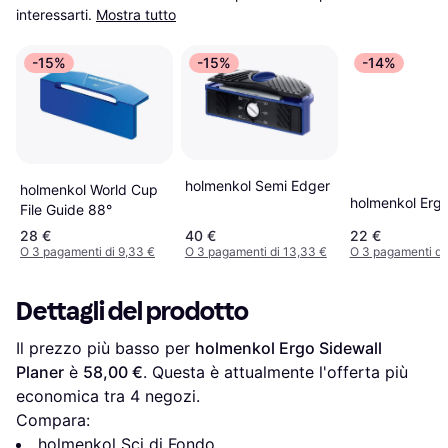
interessarti.
Mostra tutto
-15%
-15%
-14%
holmenkol Semi Edger
holmenkol World Cup
holmenkol Erg
File Guide 88°
28 €
40 €
22 €
O 3 pagamenti di 9,33 €
O 3 pagamenti di 13,33 €
O 3 pagamenti di
Dettagli del prodotto
Il prezzo più basso per 
holmenkol Ergo Sidewall 
Planer
 è 
58,00 €
. Questa è attualmente l'offerta più 
economica tra 
4
 negozi.
Compara:
holmenkol Sci di Fondo