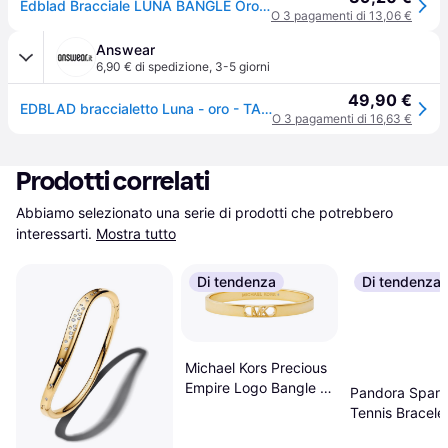
Edblad Bracciale LUNA BANGLE Oro oro
O 3 pagamenti di 13,06 €
Answear
6,90 € di spedizione
,
3-5 giorni
49,90 €
EDBLAD braccialetto Luna - oro - TAGLIA UNICA
O 3 pagamenti di 16,63 €
Prodotti correlati
Abbiamo selezionato una serie di prodotti che potrebbero 
interessarti.
Mostra tutto
Di tendenza
Di tendenza
Michael Kors Precious
Empire Logo Bangle -
Pandora Spark
Gold/Transparent
Tennis Bracelet
Gold/Transpar