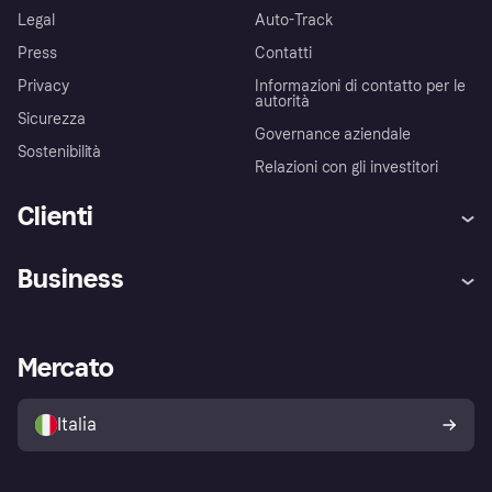
Legal
Auto-Track
Press
Contatti
Privacy
Informazioni di contatto per le
autorità
Sicurezza
Governance aziendale
Sostenibilità
Relazioni con gli investitori
Clienti
Assistenza
Arbitro bancario
Business
Login
Promessa di protezione contro
le frodi
Supporto aziende
Portale per sviluppatori
La Klarna app
Impostazioni sulla privacy
Accesso aziende
Stato operativo
Mercato
Esplora i negozi
Il tuo diritto di recesso
Vendi con Klarna
Piattaforme e partner
Politica di protezione
dell'acquirente Klarna
Italia