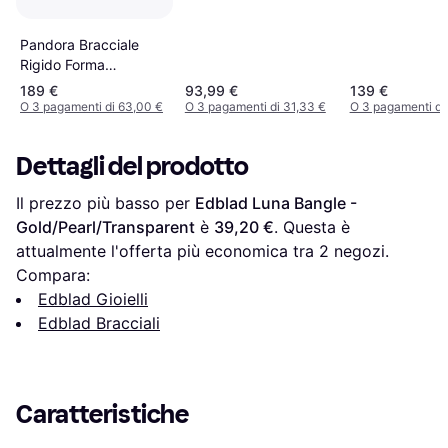
Pandora Bracciale
Rigido Forma
Organica Zirconi
189 €
93,99 €
139 €
Placcato Oro 14k
O 3 pagamenti di 63,00 €
O 3 pagamenti di 31,33 €
O 3 pagamenti di
Dettagli del prodotto
Il prezzo più basso per 
Edblad Luna Bangle - 
Gold/Pearl/Transparent
 è 
39,20 €
. Questa è 
attualmente l'offerta più economica tra 
2
 negozi.
Compara:
Edblad Gioielli
Edblad Bracciali
Caratteristiche