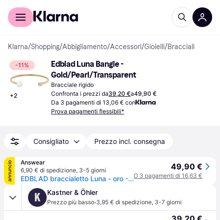
Per il tuo shopping
Per le aziende
Klarna
/
Shopping
/
Abbigliamento
/
Accessori
/
Gioielli
/
Bracciali
Edblad Luna Bangle - 
-11%
Gold/Pearl/Transparent
Bracciale rigido
Confronta i prezzi da
39,20 €
a
49,90 €
+
2
Da 3 pagamenti di 13,06 € con
Prova pagamenti flessibili*
Consigliato
Prezzo incl. consegna
Answear
annuncio
49,90 €
6,90 € di spedizione
,
3-5 giorni
O 3 pagamenti di 16,63 €
EDBLAD braccialetto Luna - oro - TAGLIA UNICA
Kastner & Öhler
K
·
Prezzo più basso
3,95 € di spedizione
,
3-7 giorni
39,20 €