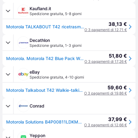
Kaufland.it
Spedizione gratuita
,
5-8 giorni
38,13 €
Motorola TALKABOUT T42 ricetrasmittente 16 canali Nero, Blu
O 3 pagamenti di 12,71 €
Decathlon
Spedizione gratuita
,
1-3 giorni
51,80 €
Motorola. Motorola T42 Blue Pack Walkietalkie Ritiro Gratis - bluverde - Senza taglia
O 3 pagamenti di 17,26 €
eBay
Spedizione gratuita
,
4-10 giorni
59,60 €
Motorola Talkabout T42 Walkie-talkie 2er-set Pmr446 16 Canali 4km Rot
O 3 pagamenti di 19,86 €
Conrad
37,99 €
Motorola Solutions B4P00811LDKMAW TALKABOUT T42 blau Radio PMR portatile Kit da 2
O 3 pagamenti di 12,66 €
Yeppon