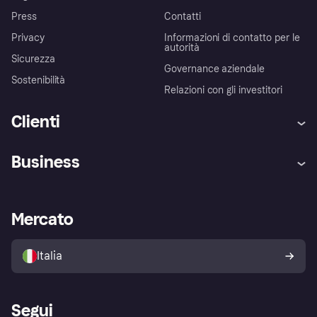
Press
Contatti
Privacy
Informazioni di contatto per le
autorità
Sicurezza
Governance aziendale
Sostenibilità
Relazioni con gli investitori
Clienti
Assistenza
Arbitro bancario
Business
Login
Promessa di protezione contro
le frodi
Supporto aziende
Portale per sviluppatori
La Klarna app
Impostazioni sulla privacy
Accesso aziende
Stato operativo
Mercato
Esplora i negozi
Il tuo diritto di recesso
Vendi con Klarna
Piattaforme e partner
Politica di protezione
dell'acquirente Klarna
Italia
Segui