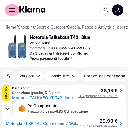
Per il tuo shopping
Per le aziende
Klarna
/
Shopping
/
Sport e Outdoor
/
Caccia, Pesca e Attività all'apert
Motorola Talkabout T42 - Blue
Walkie Talkie
Confronta i prezzi da
29,99 €
a
59,60 €
Da 3 pagamenti di 9,99 € con
Prova pagamenti flessibili*
Versioni
Consigliato
Prezzo incl. consegna
Kaufland.it
annuncio
38,13 €
Spedizione gratuita
,
5-8 giorni
O 3 pagamenti di 12,71 €
Motorola TALKABOUT T42 ricetrasmittente 16 canali Nero, Blu
Pc Componentes
·
Prezzo più basso
8,95 € di spedizione
29,99 €
Motorola TLKR T42 Confezione 2 Walkie-talkie blu
O 3 pagamenti di 9,99 €