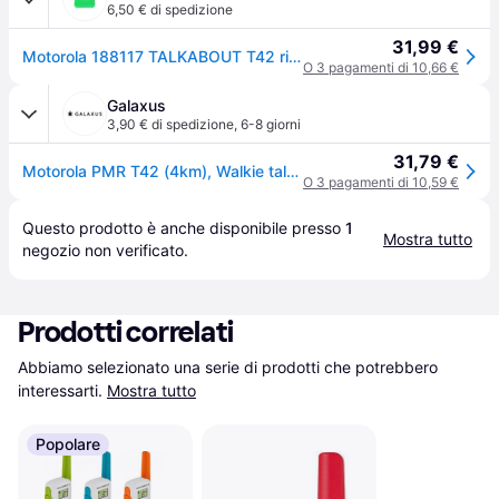
6,50 € di spedizione
31,99 €
Motorola 188117 TALKABOUT T42 ricetrasmittente 16 canali portata 4 km display LCD blocco tastiera indicatore batteria scarica colore Nero Blu
O 3 pagamenti di 10,66 €
Galaxus
3,90 € di spedizione
,
6-8 giorni
31,79 €
Motorola PMR T42 (4km), Walkie talkie, Blu, Nero
O 3 pagamenti di 10,59 €
Questo prodotto è anche disponibile presso 
1
Mostra tutto
negozio
 non verificato.
Prodotti correlati
Abbiamo selezionato una serie di prodotti che potrebbero 
interessarti.
Mostra tutto
Popolare