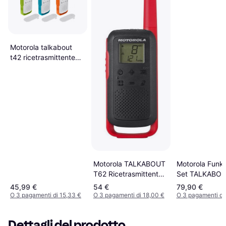
Motorola talkabout
t42 ricetrasmittente
16 canali blu-verde-
arancione-bianco
Motorola TALKABOUT
Motorola Funk
T62 Ricetrasmittente
Set TALKABOU
16 Canali Blu
rot 188043
45,99 €
54 €
79,90 €
O 3 pagamenti di 15,33 €
O 3 pagamenti di 18,00 €
O 3 pagamenti di
Dettagli del prodotto