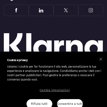
Cookie e privacy
Usiamo i cookie per far funzionare il sito web, personalizzare la tua
esperienza e analizzare la navigazione. Condividiamo anche i dati con i
Copyright © 2005-2026 Klarna Bank AB (publ). Headquarters: Stockholm, Sweden. All
rights reserved. Klarna Bank AB (publ). Sveavägen 46, 111 34 Stockholm. Organization
nostri partner pubblicitari. Puoi gestire le preferenze o revocare il
number: 556737-0431
consenso quando vuoi.
Cookies
Klarna.com
Cambia impostazioni
Rifiuta tutti
Consentire a tutti