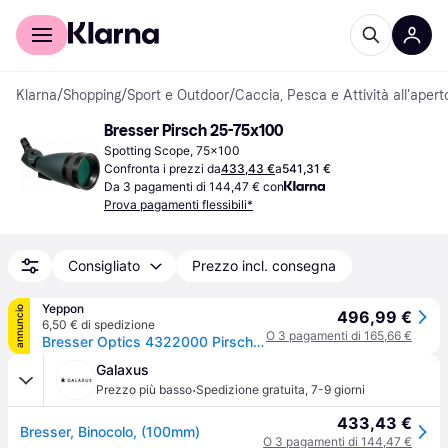
Per il tuo shopping
Per le aziende
Klarna
/
Shopping
/
Sport e Outdoor
/
Caccia, Pesca e Attività all'apert
Bresser Pirsch 25-75x100
Spotting Scope, 75x100
Confronta i prezzi da
433,43 €
a
541,31 €
Da 3 pagamenti di 144,47 € con
Prova pagamenti flessibili*
Consigliato
Prezzo incl. consegna
Yeppon
annuncio
496,99 €
6,50 € di spedizione
O 3 pagamenti di 165,66 €
Bresser Optics 4322000 Pirsch Cannocchiale 25-75x100 mm BaK-4 impermeabile con adattatore treppiede 1-4'' colore Nero
Galaxus
·
Prezzo più basso
Spedizione gratuita
,
7-9 giorni
433,43 €
Bresser, Binocolo, (100mm)
O 3 pagamenti di 144,47 €