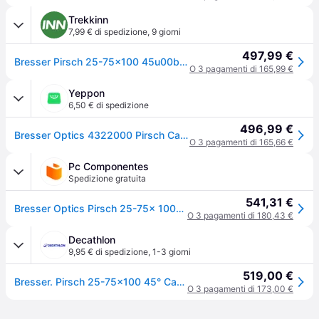
Trekkinn
7,99 € di spedizione
,
9 giorni
497,99 €
Bresser Pirsch 25-75x100 45u00b0 Telescope Nero
O 3 pagamenti di 165,99 €
Yeppon
6,50 € di spedizione
496,99 €
Bresser Optics 4322000 Pirsch Cannocchiale 25-75x100 mm BaK-4 impermeabile con adattatore treppiede 1-4'' colore Nero
O 3 pagamenti di 165,66 €
Pc Componentes
Spedizione gratuita
541,31 €
Bresser Optics Pirsch 25-75x 100mm cannocchiale BK-7 Nero
O 3 pagamenti di 180,43 €
Decathlon
9,95 € di spedizione
,
1-3 giorni
519,00 €
Bresser. Pirsch 25-75x100 45° Cannocchiale Cannocchiale Da Puntamento Ritiro Gratis - verde - JR UNICA
O 3 pagamenti di 173,00 €