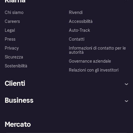
Chi siamo
Rivendi
Careers
Accessibilità
Legal
Auto-Track
Press
Contatti
Privacy
Informazioni di contatto per le
autorità
Sicurezza
Governance aziendale
Sostenibilità
Relazioni con gli investitori
Clienti
Assistenza
Arbitro bancario
Business
Login
Promessa di protezione contro
le frodi
Supporto aziende
Portale per sviluppatori
La Klarna app
Impostazioni sulla privacy
Accesso aziende
Stato operativo
Mercato
Esplora i negozi
Il tuo diritto di recesso
Vendi con Klarna
Piattaforme e partner
Politica di protezione