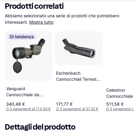
Prodotti correlati
Abbiamo selezionato una serie di prodotti che potrebbero 
interessarti.
Mostra tutto
Di tendenza
Eschenbach
Cannocchiali Terrestri
Spotting Scope Arena
Vanguard
Celestron
S
Cannocchiale da
Cannocchiale 
80mm Endeavor XF
Micro, Colibrì 
340,48 €
171,77 €
511,58 €
80A verde nero
56mm, Colore:
O 3 pagamenti di 113,49 €
O 3 pagamenti di 57,25 €
O 3 pagamenti di
Dettagli del prodotto