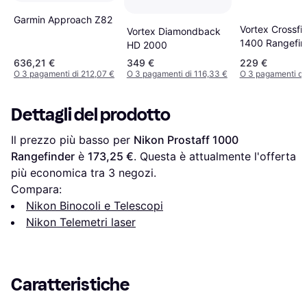
Garmin Approach Z82
Vortex Crossfi
Vortex Diamondback
1400 Rangefin
HD 2000
636,21 €
349 €
229 €
O 3 pagamenti di 212,07 €
O 3 pagamenti di 116,33 €
O 3 pagamenti di
Dettagli del prodotto
Il prezzo più basso per 
Nikon Prostaff 1000 
Rangefinder
 è 
173,25 €
. Questa è attualmente l'offerta 
più economica tra 
3
 negozi.
Compara:
Nikon Binocoli e Telescopi
Nikon Telemetri laser
Caratteristiche