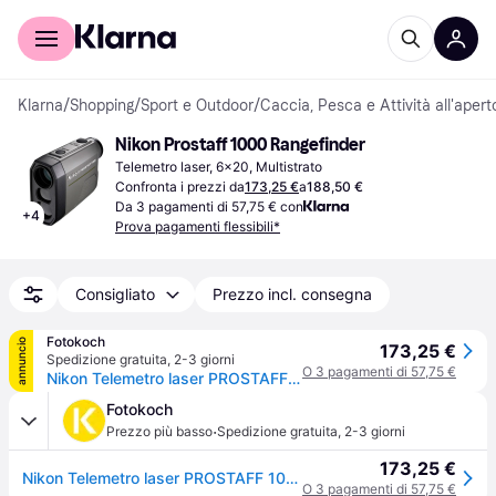
Per il tuo shopping
Per le aziende
Klarna
/
Shopping
/
Sport e Outdoor
/
Caccia, Pesca e Attività all'apert
Nikon Prostaff 1000 Rangefinder
Telemetro laser, 6x20, Multistrato
Confronta i prezzi da
173,25 €
a
188,50 €
Da 3 pagamenti di 57,75 € con
+
4
Prova pagamenti flessibili*
Consigliato
Prezzo incl. consegna
Fotokoch
annuncio
173,25 €
Spedizione gratuita
,
2-3 giorni
O 3 pagamenti di 57,75 €
Nikon Telemetro laser PROSTAFF 1000
Fotokoch
·
Prezzo più basso
Spedizione gratuita
,
2-3 giorni
173,25 €
Nikon Telemetro laser PROSTAFF 1000
O 3 pagamenti di 57,75 €