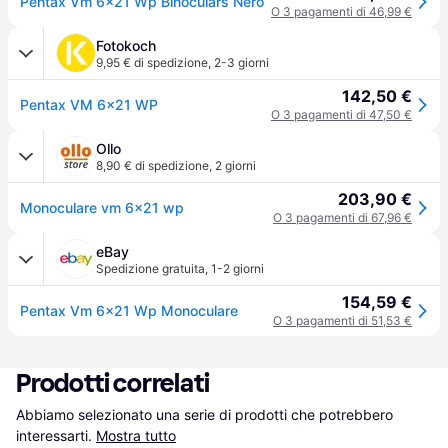
Pentax Vm 6x21 Wp Binoculars Nero
O 3 pagamenti di 46,99 €
Fotokoch
9,95 € di spedizione
,
2-3 giorni
142,50 €
Pentax VM 6x21 WP
O 3 pagamenti di 47,50 €
Ollo
8,90 € di spedizione
,
2 giorni
203,90 €
Monoculare vm 6x21 wp
O 3 pagamenti di 67,96 €
eBay
Spedizione gratuita
,
1-2 giorni
154,59 €
Pentax Vm 6x21 Wp Monoculare
O 3 pagamenti di 51,53 €
Prodotti correlati
Abbiamo selezionato una serie di prodotti che potrebbero 
interessarti.
Mostra tutto