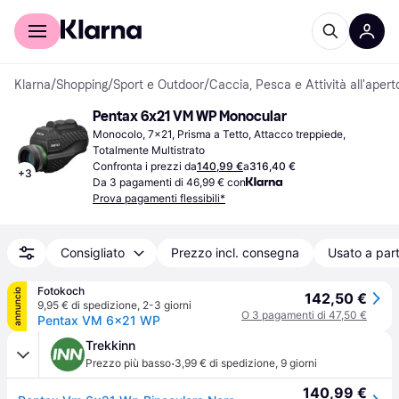
Per il tuo shopping
Per le aziende
Klarna
/
Shopping
/
Sport e Outdoor
/
Caccia, Pesca e Attività all'apert
Pentax 6x21 VM WP Monocular
Monocolo, 7x21, Prisma a Tetto, Attacco treppiede, 
Totalmente Multistrato
Confronta i prezzi da
140,99 €
a
316,40 €
+
3
Da 3 pagamenti di 46,99 € con
Prova pagamenti flessibili*
Consigliato
Prezzo incl. consegna
Usato a part
Fotokoch
annuncio
142,50 €
9,95 € di spedizione
,
2-3 giorni
O 3 pagamenti di 47,50 €
Pentax VM 6x21 WP
Trekkinn
·
Prezzo più basso
3,99 € di spedizione
,
9 giorni
140,99 €