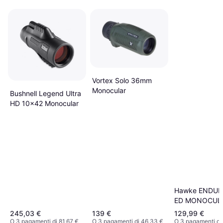
Vortex Solo 36mm
Monocular
Bushnell Legend Ultra
HD 10x42 Monocular
Hawke ENDU
ED MONOCUL
36311 10X25 V
245,03 €
139 €
129,99 €
O 3 pagamenti di 81,67 €
O 3 pagamenti di 46,33 €
O 3 pagamenti di