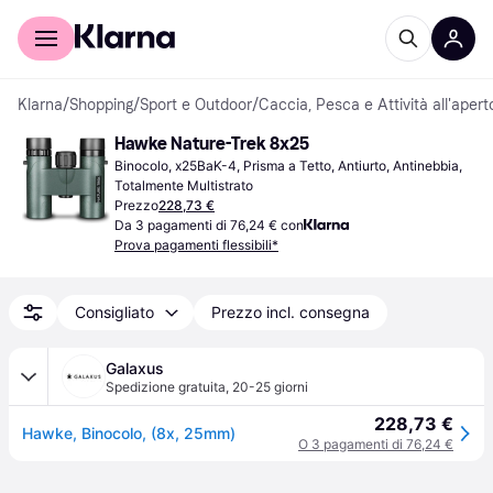
Per il tuo shopping
Per le aziende
Klarna
/
Shopping
/
Sport e Outdoor
/
Caccia, Pesca e Attività all'apert
Hawke Nature-Trek 8x25
Binocolo, x25BaK-4, Prisma a Tetto, Antiurto, Antinebbia, 
Totalmente Multistrato
Prezzo
228,73 €
Da 3 pagamenti di 76,24 € con
Prova pagamenti flessibili*
Consigliato
Prezzo incl. consegna
Galaxus
Spedizione gratuita
,
20-25 giorni
228,73 €
Hawke, Binocolo, (8x, 25mm)
O 3 pagamenti di 76,24 €