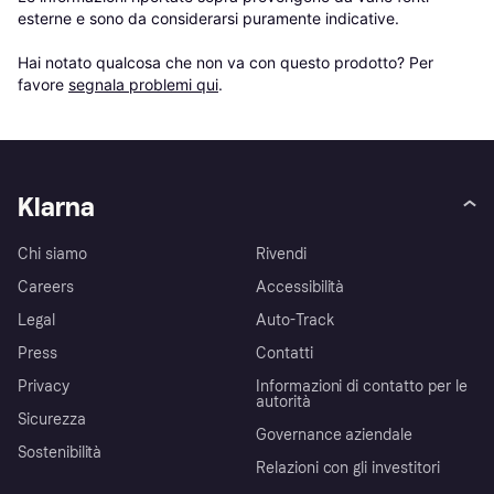
esterne e sono da considerarsi puramente indicative.

Hai notato qualcosa che non va con questo prodotto? Per 
favore 
segnala problemi qui
.
Klarna
Chi siamo
Rivendi
Careers
Accessibilità
Legal
Auto-Track
Press
Contatti
Privacy
Informazioni di contatto per le
autorità
Sicurezza
Governance aziendale
Sostenibilità
Relazioni con gli investitori