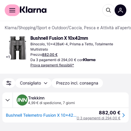
Per il tuo shopping
Per le aziende
Klarna
/
Shopping
/
Sport e Outdoor
/
Caccia, Pesca e Attività all'apert
Bushnell Fusion X 10x42mm
Binocolo, 10x42BaK-4, Prisma a Tetto, Totalmente 
Multistrato
Prezzo
882,00 €
+
1
Da 3 pagamenti di 294,00 € con
Prova pagamenti flessibili*
Consigliato
Prezzo incl. consegna
Trekkinn
4,99 € di spedizione
,
7 giorni
882,00 €
Bushnell Telemetro Fusion X 10x42 Binoculars Argento
O 3 pagamenti di 294,00 €