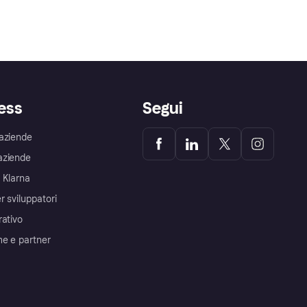
ess
Segui
aziende
aziende
 Klarna
r sviluppatori
rativo
me e partner