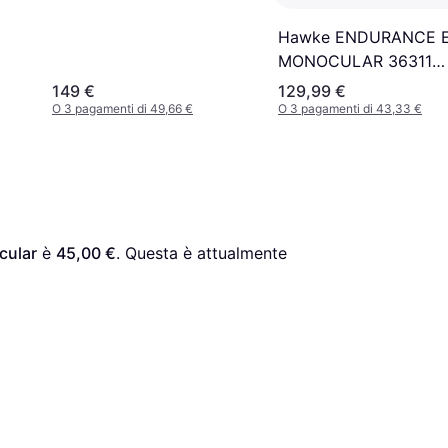
Hawke ENDURANCE 
MONOCULAR 36311
10X25 Vert
149 €
129,99 €
O 3 pagamenti di 49,66 €
O 3 pagamenti di 43,33 €
cular
 è 
45,00 €
. Questa è attualmente 