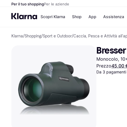
Per il tuo shopping
Per le aziende
Scopri Klarna
Shop
App
Assistenza
Klarna
/
Shopping
/
Sport e Outdoor
/
Caccia, Pesca e Attività all'a
Opzioni di pagame
Negozi
Opzioni di pagamen
Booking.c
Bresser
Paga ora
Unieuro
Paga in 3 rate
Media Wor
Monocolo, 10
Paga dopo 30 giorni
eBay
Finanziamento
Zalando
Prezzo
45,00 
Da 3 pagamenti 
Elenco negozi