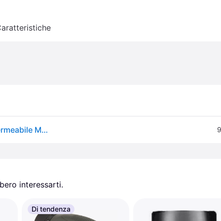
aratteristiche
Bresser. Monoculare Con Prismi A Tetto 10x42 Impermeabile Monocoli Ritiro Gratis - grigio - Senza taglia
9
ero interessarti.
Di tendenza