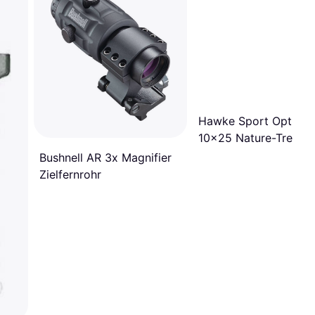
Hawke Sport Optics
10x25 Nature-Trek W
Proof Roof Prism
Bushnell AR 3x Magnifier
Monocular, Green
Zielfernrohr