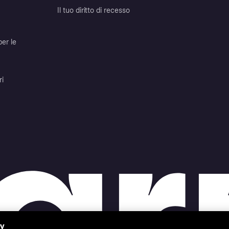
Il tuo diritto di recesso
per le
ri
cy