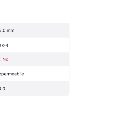
5.0 mm
aK-4
No
mpermeabile
0.0