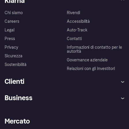
Klarna
Chi siamo
Rivendi
Careers
Accessibilità
Legal
Auto-Track
Press
Contatti
Privacy
Informazioni di contatto per le
autorità
Sicurezza
Governance aziendale
Sostenibilità
Relazioni con gli investitori
Clienti
Assistenza
Arbitro bancario
Business
Login
Promessa di protezione contro
le frodi
Supporto aziende
Portale per sviluppatori
La Klarna app
Impostazioni sulla privacy
Accesso aziende
Stato operativo
Mercato
Esplora i negozi
Il tuo diritto di recesso
Vendi con Klarna
Piattaforme e partner
Politica di protezione