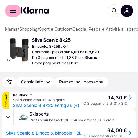
Per il tuo shopping
Per le aziende
Klarna
/
Shopping
/
Sport e Outdoor
/
Caccia, Pesca e Attività all'apert
Silva Scenic 8x25
Binocolo, 8x25BaK-4
Confronta i prezzi da
64,00 €
a
108,62 €
Da 3 pagamenti di 21,33 € con
+
2
Prova pagamenti flessibili*
Consigliato
Prezzo incl. consegna
Kaufland.it
annuncio
94,30 €
Spedizione gratuita
,
4-6 giorni
O 3 pagamenti di 31,43 €
Silva Scenic 8 8x25 Fernglas (+)
Skisports
·
Prezzo più basso
11,00 € di spedizione
,
3-6 giorni
64,00 €
Silva Scenic 8 Binocolo, binocolo - Black
O 3 pagamenti di 21,33 €