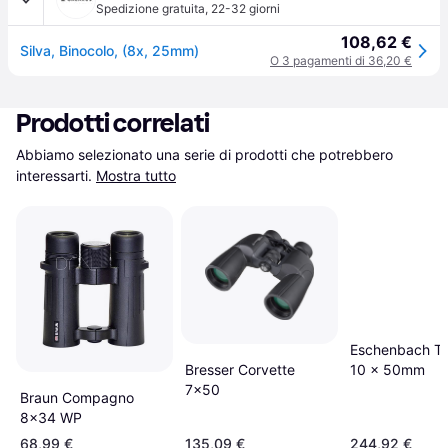
Spedizione gratuita
,
22-32 giorni
108,62 €
Silva, Binocolo, (8x, 25mm)
O 3 pagamenti di 36,20 €
Prodotti correlati
Abbiamo selezionato una serie di prodotti che potrebbero 
interessarti.
Mostra tutto
Eschenbach Tr
Bresser Corvette
10 x 50mm
7x50
Braun Compagno
8x34 WP
68,99 €
135,09 €
244,92 €