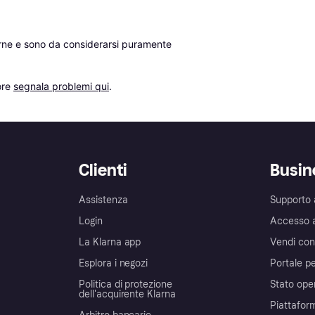
erne e sono da considerarsi puramente 
re 
segnala problemi qui
.
Clienti
Busin
Assistenza
Supporto 
Login
Accesso 
La Klarna app
Vendi con
Esplora i negozi
Portale pe
Politica di protezione
Stato ope
dell'acquirente Klarna
Piattafor