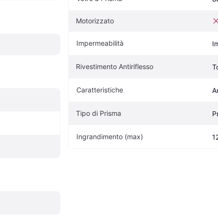
Motorizzato
Impermeabilità
I
Rivestimento Antiriflesso
T
Caratteristiche
A
Tipo di Prisma
P
Ingrandimento (max)
1