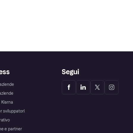
ess
Segui
aziende
aziende
 Klarna
r sviluppatori
rativo
me e partner