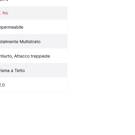
No
mpermeabile
otalmente Multistrato
ntiurto, Attacco treppiede
risma a Tetto
2.0