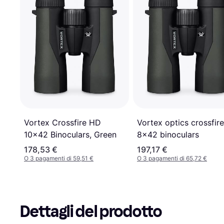
Vortex Crossfire HD
Vortex optics crossfir
10x42 Binoculars, Green
8x42 binoculars
178,53 €
197,17 €
O 3 pagamenti di 59,51 €
O 3 pagamenti di 65,72 €
Dettagli del prodotto