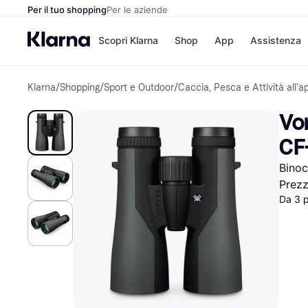
Per il tuo shopping
Per le aziende
Scopri Klarna
Shop
App
Assistenza
Klarna
/
Shopping
/
Sport e Outdoor
/
Caccia, Pesca e Attività all'a
Opzioni di pagame
Negozi
Opzioni di pagamen
Booking.c
Vor
Paga ora
Unieuro
Paga in 3 rate
Media Wor
CF
Paga dopo 30 giorni
eBay
Finanziamento
Zalando
Binoc
Prez
Da 3 
Elenco negozi