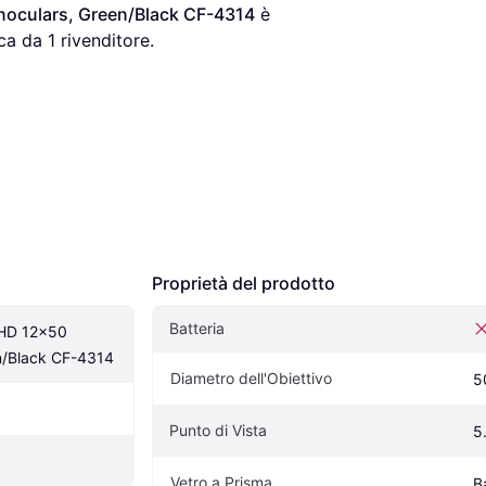
noculars, Green/Black CF-4314
 è 
a da 1 rivenditore.
Proprietà del prodotto
Batteria
 HD 12x50 
n/Black CF-4314
Diametro dell'Obiettivo
5
Punto di Vista
5
Vetro a Prisma
B