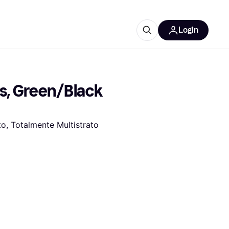
Login
Approfondimenti
ure per ufficio
re
Cos'è Klarna?
s, Green/Black 
to, Totalmente Multistrato
categorie