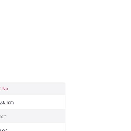
No
0.0 mm
.2 °
aK-4