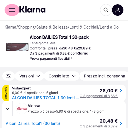
Per il tuo shopping
Per le aziende
Klarna
/
Shopping
/
Salute & Bellezza
/
Lenti & Occhiali
/
Lenti a Contatto
Alcon DAILIES Total 1 30-pack
Lenti giornaliere
Confronta i prezzi da
20,48 €
a
29,89 €
Da 3 pagamenti di 6,82 € con
Prova pagamenti flessibili*
Versioni
Consigliato
Prezzo incl. consegna
Vistaexpert
annuncio
26,00 €
6,00 € di spedizione
,
6 giorni
O 3 pagamenti di 8,66 €
ALCON DAILIES TOTAL 1 30 lenti Lenti giornaliere
Alensa
·
Prezzo più basso
5,90 € di spedizione
,
1-3 giorni
20,48 €
Alcon Dailies Total1 (30 lenti)
O 3 pagamenti di 6,82 €