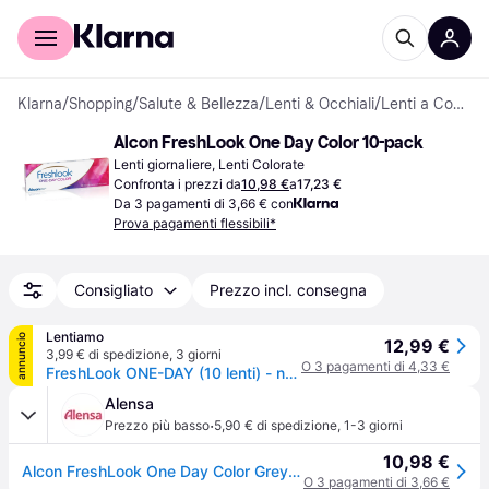
Per il tuo shopping
Per le aziende
Klarna
/
Shopping
/
Salute & Bellezza
/
Lenti & Occhiali
/
Lenti a Contatto
Alcon FreshLook One Day Color 10-pack
Lenti giornaliere, Lenti Colorate
Confronta i prezzi da
10,98 €
a
17,23 €
Da 3 pagamenti di 3,66 € con
Prova pagamenti flessibili*
Consigliato
Prezzo incl. consegna
Lentiamo
annuncio
12,99 €
3,99 € di spedizione
,
3 giorni
O 3 pagamenti di 4,33 €
FreshLook ONE-DAY (10 lenti) - non graduate
Alensa
·
Prezzo più basso
5,90 € di spedizione
,
1-3 giorni
10,98 €
Alcon FreshLook One Day Color Grey - non correttive (10 lenti)
O 3 pagamenti di 3,66 €