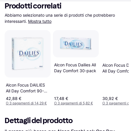
Prodotti correlati
Abbiamo selezionato una serie di prodotti che potrebbero 
interessarti.
Mostra tutto
Alcon Focus Dailies All
Alcon Focus D
Day Comfort 30-pack
All Day Comfor
pack
Alcon Focus DAILIES
All Day Comfort 90-
pack
42,88 €
17,48 €
30,92 €
O 3 pagamenti di 14,29 €
O 3 pagamenti di 5,82 €
O 3 pagamenti di
Dettagli del prodotto