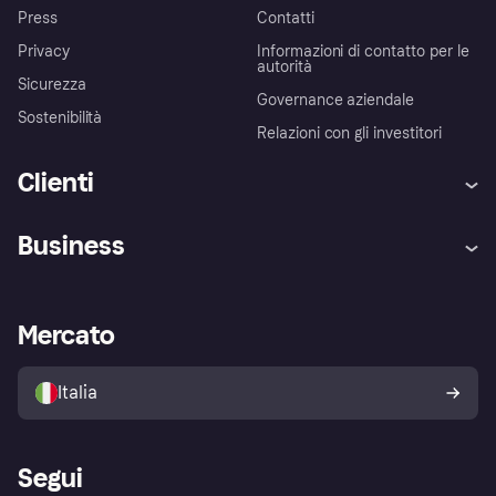
Press
Contatti
Privacy
Informazioni di contatto per le
autorità
Sicurezza
Governance aziendale
Sostenibilità
Relazioni con gli investitori
Clienti
Assistenza
Arbitro bancario
Business
Login
Promessa di protezione contro
le frodi
Supporto aziende
Portale per sviluppatori
La Klarna app
Impostazioni sulla privacy
Accesso aziende
Stato operativo
Mercato
Esplora i negozi
Il tuo diritto di recesso
Vendi con Klarna
Piattaforme e partner
Politica di protezione
dell'acquirente Klarna
Italia
Segui