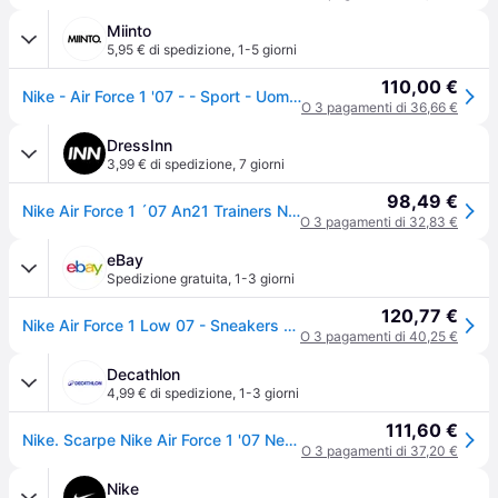
Miinto
5,95 € di spedizione
,
1-5 giorni
110,00 €
Nike - Air Force 1 '07 - - Sport - Uomo - Nero - 38 1/2 EU
O 3 pagamenti di 36,66 €
DressInn
3,99 € di spedizione
,
7 giorni
98,49 €
Nike Air Force 1 ´07 An21 Trainers Nero EU 45 1/2 Uomo
O 3 pagamenti di 32,83 €
eBay
Spedizione gratuita
,
1-3 giorni
120,77 €
Nike Air Force 1 Low 07 - Sneakers Nere Sportive Tempo Scarpe Ct2302-002 Nuove
O 3 pagamenti di 40,25 €
Decathlon
4,99 € di spedizione
,
1-3 giorni
111,60 €
Nike. Scarpe Nike Air Force 1 '07 Nere Sneakers Ritiro Gratis - nerobianco - 47.5 (UK 12)
O 3 pagamenti di 37,20 €
Nike