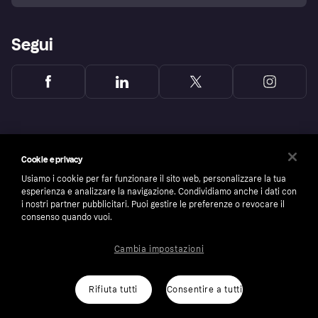
Segui
Cookie e privacy
Usiamo i cookie per far funzionare il sito web, personalizzare la tua
esperienza e analizzare la navigazione. Condividiamo anche i dati con
i nostri partner pubblicitari. Puoi gestire le preferenze o revocare il
consenso quando vuoi.
Cambia impostazioni
Copyright © 2005-2026 Klarna Bank AB (publ). Headquarters: Stockholm, Sweden. All
rights reserved. Klarna Bank AB (publ). Sveavägen 46, 111 34 Stockholm. Organization
number: 556737-0431
Rifiuta tutti
Consentire a tutti
Cookies
Klarna.com