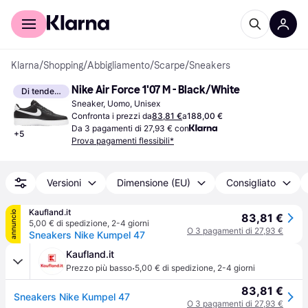
Per il tuo shopping
Per le aziende
Klarna
/
Shopping
/
Abbigliamento
/
Scarpe
/
Sneakers
Nike Air Force 1'07 M - Black/White
Di tendenza
Sneaker, Uomo, Unisex
Confronta i prezzi da
83,81 €
a
188,00 €
Da 3 pagamenti di 27,93 € con
+
5
Prova pagamenti flessibili*
Versioni
Dimensione (EU)
Consigliato
Kaufland.it
annuncio
83,81 €
5,00 € di spedizione
,
2-4 giorni
O 3 pagamenti di 27,93 €
Sneakers Nike Kumpel 47
Kaufland.it
·
Prezzo più basso
5,00 € di spedizione
,
2-4 giorni
83,81 €
Sneakers Nike Kumpel 47
O 3 pagamenti di 27,93 €