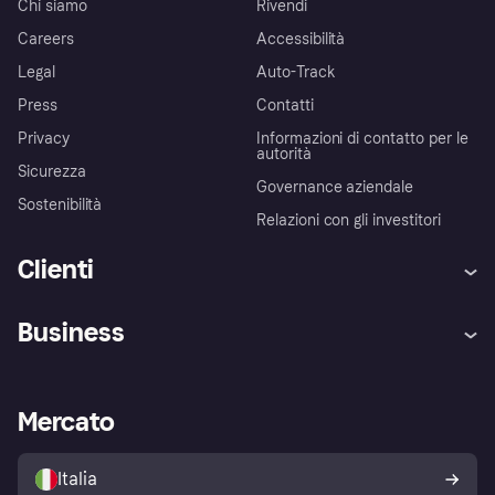
Chi siamo
Rivendi
Careers
Accessibilità
Legal
Auto-Track
Press
Contatti
Privacy
Informazioni di contatto per le
autorità
Sicurezza
Governance aziendale
Sostenibilità
Relazioni con gli investitori
Clienti
Assistenza
Arbitro bancario
Business
Login
Promessa di protezione contro
le frodi
Supporto aziende
Portale per sviluppatori
La Klarna app
Impostazioni sulla privacy
Accesso aziende
Stato operativo
Mercato
Esplora i negozi
Il tuo diritto di recesso
Vendi con Klarna
Piattaforme e partner
Politica di protezione
dell'acquirente Klarna
Italia