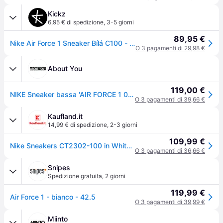
Kickz
6,95 € di spedizione
,
3-5 giorni
89,95 €
Nike Air Force 1 Sneaker Bílá C100 - white - 52,5
O 3 pagamenti di 29,98 €
About You
119,00 €
NIKE Sneaker bassa 'AIR FORCE 1 07' nero / bianco
O 3 pagamenti di 39,66 €
Kaufland.it
14,99 € di spedizione
,
2-3 giorni
109,99 €
Nike Sneakers CT2302-100 in White color size 41
O 3 pagamenti di 36,66 €
Snipes
Spedizione gratuita
,
2 giorni
119,99 €
Air Force 1 - bianco - 42.5
O 3 pagamenti di 39,99 €
Miinto