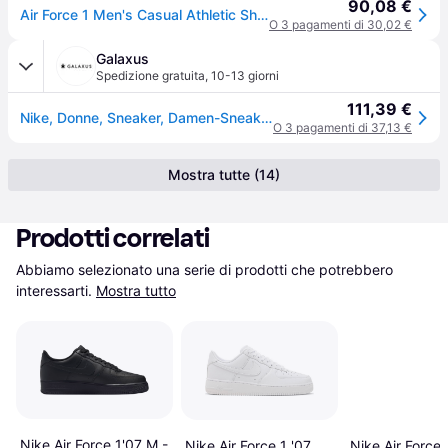
90,08 €
Air Force 1 Men's Casual Athletic Shoes Comfortable Versatile Stylish Commuting Gym Travel Black CT2302-100
O 3 pagamenti di 30,02 €
Galaxus
Spedizione gratuita
,
10-13 giorni
111,39 €
Nike, Donne, Sneaker, Damen-Sneaker Air Force 1 07, Nero, Bianco, (43)
O 3 pagamenti di 37,13 €
Mostra tutte (14)
Prodotti correlati
Abbiamo selezionato una serie di prodotti che potrebbero 
interessarti.
Mostra tutto
Nike Air Force 1'07 M -
Nike Air Force 
Nike Air Force 1 '07