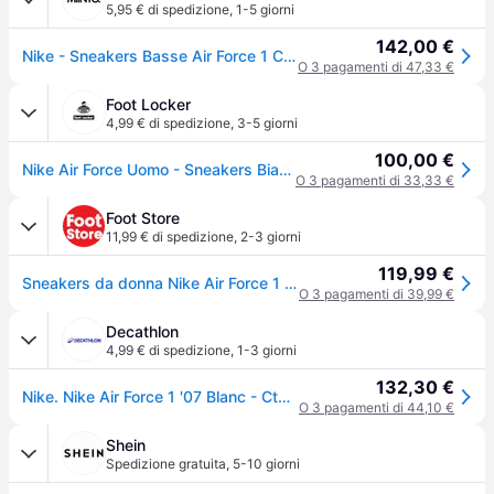
5,95 € di spedizione
,
1-5 giorni
142,00 €
Nike - Sneakers Basse Air Force 1 Classiche - - Sport - Donna - Bianco - 39 EU
O 3 pagamenti di 47,33 €
Foot Locker
4,99 € di spedizione
,
3-5 giorni
100,00 €
Nike Air Force Uomo - Sneakers Bianco - Taglia 42 - Pelle - White
O 3 pagamenti di 33,33 €
Foot Store
11,99 € di spedizione
,
2-3 giorni
119,99 €
Sneakers da donna Nike Air Force 1 '07
O 3 pagamenti di 39,99 €
Decathlon
4,99 € di spedizione
,
1-3 giorni
132,30 €
Nike. Nike Air Force 1 '07 Blanc - Ct2302-100_42 Sneakers Ritiro Gratis - nerobianco - 42 (UK 7.5)
O 3 pagamenti di 44,10 €
Shein
Spedizione gratuita
,
5-10 giorni