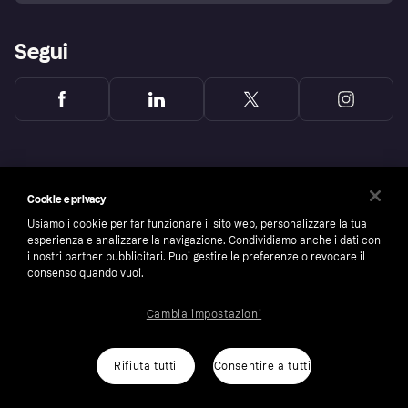
Segui
Cookie e privacy
Usiamo i cookie per far funzionare il sito web, personalizzare la tua
esperienza e analizzare la navigazione. Condividiamo anche i dati con
i nostri partner pubblicitari. Puoi gestire le preferenze o revocare il
consenso quando vuoi.
Cambia impostazioni
Copyright © 2005-2026 Klarna Bank AB (publ). Headquarters: Stockholm, Sweden. All
rights reserved. Klarna Bank AB (publ). Sveavägen 46, 111 34 Stockholm. Organization
number: 556737-0431
Rifiuta tutti
Consentire a tutti
Cookies
Klarna.com