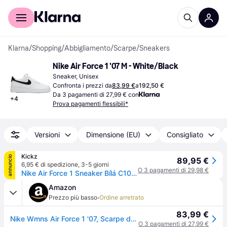
Per il tuo shopping
Per le aziende
Klarna
/
Shopping
/
Abbigliamento
/
Scarpe
/
Sneakers
Nike Air Force 1 '07 M - White/Black
Sneaker, Unisex
Confronta i prezzi da
83,99 €
a
192,50 €
Da 3 pagamenti di 27,99 € con
+
4
Prova pagamenti flessibili*
Versioni
Dimensione (EU)
Consigliato
Kickz
annuncio
89,95 €
6,95 € di spedizione
,
3-5 giorni
O 3 pagamenti di 29,98 €
Nike Air Force 1 Sneaker Bílá C100 - white - 52,5
Amazon
·
Prezzo più basso
Ordine arretrato
83,99 €
Nike Wmns Air Force 1 '07, Scarpe da Basket Donna, White Black White, 43 EU
O 3 pagamenti di 27,99 €