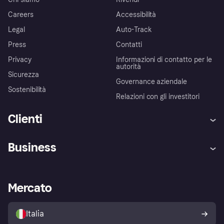
Careers
Accessibilità
Legal
Auto-Track
Press
Contatti
Privacy
Informazioni di contatto per le
autorità
Sicurezza
Governance aziendale
Sostenibilità
Relazioni con gli investitori
Clienti
Assistenza
Arbitro bancario
Business
Login
Promessa di protezione contro
le frodi
Supporto aziende
Portale per sviluppatori
La Klarna app
Impostazioni sulla privacy
Accesso aziende
Stato operativo
Mercato
Esplora i negozi
Il tuo diritto di recesso
Vendi con Klarna
Piattaforme e partner
Politica di protezione
dell'acquirente Klarna
Italia