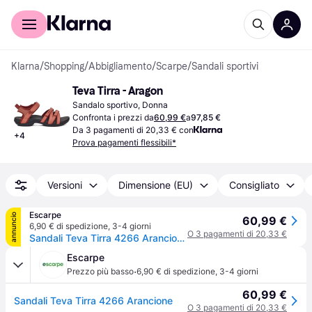
Per il tuo shopping
Per le aziende
Klarna
/
Shopping
/
Abbigliamento
/
Scarpe
/
Sandali sportivi
Teva Tirra - Aragon
Sandalo sportivo, Donna
Confronta i prezzi da
60,99 €
a
97,85 €
Da 3 pagamenti di 20,33 € con
+
4
Prova pagamenti flessibili*
Versioni
Dimensione (EU)
Consigliato
Escarpe
annuncio
60,99 €
6,90 € di spedizione
,
3-4 giorni
O 3 pagamenti di 20,33 €
Sandali Teva Tirra 4266 Arancione
Escarpe
·
Prezzo più basso
6,90 € di spedizione
,
3-4 giorni
60,99 €
Sandali Teva Tirra 4266 Arancione
O 3 pagamenti di 20,33 €