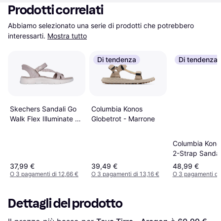
Prodotti correlati
Abbiamo selezionato una serie di prodotti che potrebbero 
interessarti.
Mostra tutto
Di tendenza
Di tendenza
Columbia Konos
Skechers Sandali Go
Globetrot - Marrone
Walk Flex Illuminate -
Beige
Columbia Kono
2-Strap Sandal
Sand/Marine L
37,99 €
39,49 €
48,99 €
O 3 pagamenti di 12,66 €
O 3 pagamenti di 13,16 €
O 3 pagamenti di
Dettagli del prodotto