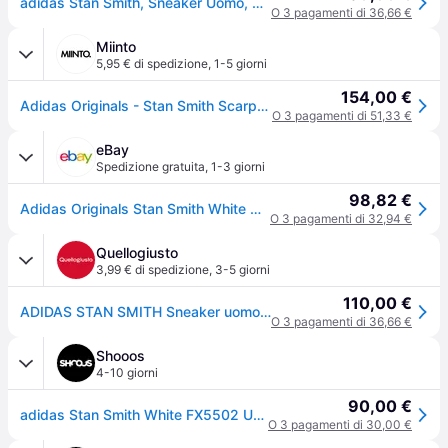
adidas Stan Smith, Sneaker Uomo, Cloud White Collegiate Green, 43 1/3 EU
O 3 pagamenti di 36,66 €
Miinto
5,95 € di spedizione
,
1-5 giorni
154,00 €
Adidas Originals - Stan Smith Scarpe da ginnastica - - Shoes - Uomo - Bianco - 44 EU
O 3 pagamenti di 51,33 €
eBay
Spedizione gratuita
,
1-3 giorni
98,82 €
Adidas Originals Stan Smith White Green Men Unisex Casual Shoes Sneakers Fx5502
O 3 pagamenti di 32,94 €
Quellogiusto
3,99 € di spedizione
,
3-5 giorni
110,00 €
ADIDAS STAN SMITH Sneaker uomo bianca/verde
O 3 pagamenti di 36,66 €
Shooos
4-10 giorni
90,00 €
adidas Stan Smith White FX5502 Uomini - Sneakers adidas Originals - Bianco - FX5502-4 - Size: 4
O 3 pagamenti di 30,00 €