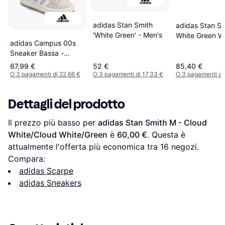
adidas Stan Smith
adidas Stan Sm
'White Green' - Men's
White Green W
adidas Campus 00s
Sneaker Bassa -
Bianco Lana
67,99 €
52 €
85,40 €
O 3 pagamenti di 22,66 €
O 3 pagamenti di 17,33 €
O 3 pagamenti di
Dettagli del prodotto
Il prezzo più basso per 
adidas Stan Smith M - Cloud 
White/Cloud White/Green
 è 
60,00 €
. Questa è 
attualmente l'offerta più economica tra 
16
 negozi.
Compara:
adidas Scarpe
adidas Sneakers