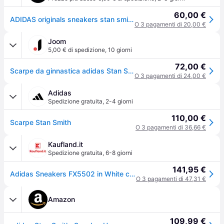
60,00 €
ADIDAS originals sneakers stan smith bianco verde uomo EUR 38 / UK 5 - Bianco/Verde
O 3 pagamenti di 20,00 €
Joom
5,00 € di spedizione
,
10 giorni
72,00 €
Scarpe da ginnastica adidas Stan Smith Bianco Verde Unisex Cloud-Bianco FX5502 38⅔
O 3 pagamenti di 24,00 €
Adidas
Spedizione gratuita
,
2-4 giorni
110,00 €
Scarpe Stan Smith
O 3 pagamenti di 36,66 €
Kaufland.it
Spedizione gratuita
,
6-8 giorni
141,95 €
Adidas Sneakers FX5502 in White color size 44 2/3
O 3 pagamenti di 47,31 €
Amazon
109,99 €