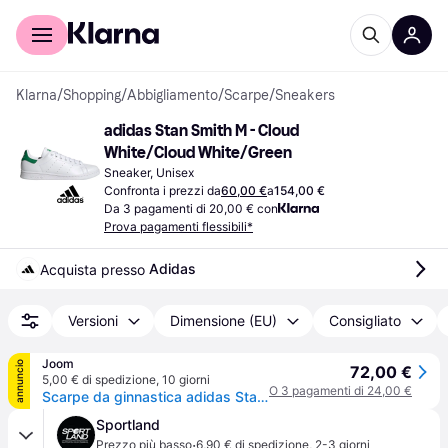
Per il tuo shopping
Per le aziende
Klarna
/
Shopping
/
Abbigliamento
/
Scarpe
/
Sneakers
adidas Stan Smith M - Cloud 
White/Cloud White/Green
Sneaker, Unisex
Confronta i prezzi da
60,00 €
a
154,00 €
Da 3 pagamenti di 20,00 € con
Prova pagamenti flessibili*
Adidas
Acquista presso 
Versioni
Dimensione (EU)
Consigliato
Joom
annuncio
72,00 €
5,00 € di spedizione
,
10 giorni
O 3 pagamenti di 24,00 €
Scarpe da ginnastica adidas Stan Smith Bianco Verde Unisex Cloud-Bianco FX5502 38⅔
Sportland
·
Prezzo più basso
6,90 € di spedizione
,
2-3 giorni