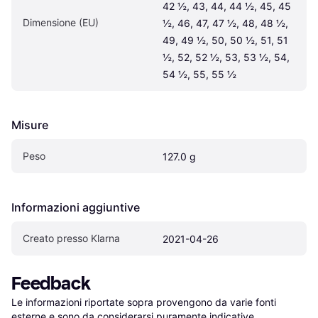
42 ½, 43, 44, 44 ½, 45, 45 
Dimensione (EU)
½, 46, 47, 47 ½, 48, 48 ½, 
49, 49 ½, 50, 50 ½, 51, 51 
½, 52, 52 ½, 53, 53 ½, 54, 
54 ½, 55, 55 ½
Misure
Peso
127.0 g
Informazioni aggiuntive
Creato presso Klarna
2021-04-26
Feedback
Le informazioni riportate sopra provengono da varie fonti 
esterne e sono da considerarsi puramente indicative.
