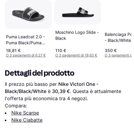
Moschino Logo Slide -
Balenciaga Poo
Puma Leadcat 2.0 -
Black
- Black/White 
Puma Black/Puma
White
18,81 €
110 €
350 €
O 3 pagamenti di 6,27 €
O 3 pagamenti di 18,63 €
O 3 pagamenti di
Dettagli del prodotto
Il prezzo più basso per 
Nike Victori One - 
Black/Black/White
 è 
30,39 €
. Questa è attualmente 
l'offerta più economica tra 
4
 negozi.
Compara:
Nike Scarpe
Nike Ciabatte