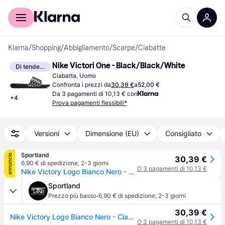
Per il tuo shopping
Per le aziende
Klarna
/
Shopping
/
Abbigliamento
/
Scarpe
/
Ciabatte
Nike Victori One - Black/Black/White
Di tendenza
Ciabatta, Uomo
Confronta i prezzi da
30,39 €
a
52,00 €
Da 3 pagamenti di 10,13 € con
+
4
Prova pagamenti flessibili*
Versioni
Dimensione (EU)
Consigliato
Sportland
annuncio
30,39 €
6,90 € di spedizione
,
2-3 giorni
O 3 pagamenti di 10,13 €
Nike Victory Logo Bianco Nero - Ciabatte Mare Uomo EUR 40 / US 7 - Bianco/Nero
Sportland
·
Prezzo più basso
6,90 € di spedizione
,
2-3 giorni
30,39 €
Nike Victory Logo Bianco Nero - Ciabatte Mare Uomo EUR 40 / US 7 - Bianco/Nero
O 3 pagamenti di 10,13 €