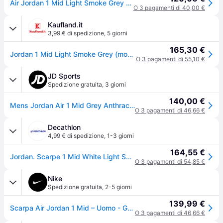
Air Jordan 1 Mid Light Smoke Grey Uomo Sneakers Antracite Bianco 554724-078 42.5
O 3 pagamenti di 40,00 €
Kaufland.it
3,99 € di spedizione
,
5 giorni
165,30 €
Jordan 1 Mid Light Smoke Grey (modello da donna) - Taglia EU 35.5
O 3 pagamenti di 55,10 €
JD Sports
Spedizione gratuita
,
3 giorni
140,00 €
Mens Jordan Air 1 Mid Grey Anthracite - Grigio, grigio - 47
O 3 pagamenti di 46,66 €
Decathlon
4,99 € di spedizione
,
1-3 giorni
164,55 €
Jordan. Scarpe 1 Mid White Light Smoke Grey Sneakers Ritiro Gratis - nero - 35.5 (UK 3)
O 3 pagamenti di 54,85 €
Nike
Spedizione gratuita
,
2-5 giorni
139,99 €
Scarpa Air Jordan 1 Mid – Uomo - Grigio - 51.5
O 3 pagamenti di 46,66 €