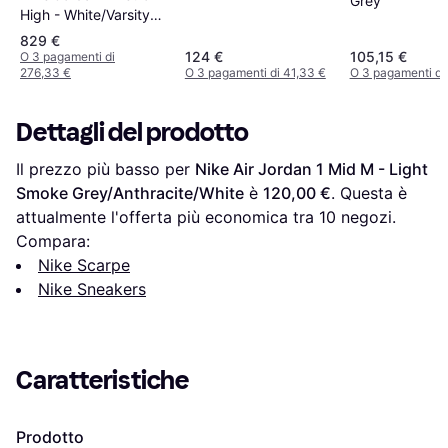
Grey
Cloud
High - White/Varsity
Red/Sail/Black
829 €
124 €
105,15 €
O 3 pagamenti di
276,33 €
O 3 pagamenti di 41,33 €
O 3 pagamenti di
Dettagli del prodotto
Il prezzo più basso per 
Nike Air Jordan 1 Mid M - Light 
Smoke Grey/Anthracite/White
 è 
120,00 €
. Questa è 
attualmente l'offerta più economica tra 
10
 negozi.
Compara:
Nike Scarpe
Nike Sneakers
Caratteristiche
Prodotto