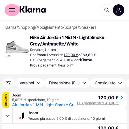
Per il tuo shopping
Per le aziende
Klarna
/
Shopping
/
Abbigliamento
/
Scarpe
/
Sneakers
Nike Air Jordan 1 Mid M - Light Smoke 
Grey/Anthracite/White
Sneaker, Unisex
Confronta i prezzi da
120,00 €
a
883,80 €
+
3
Da 3 pagamenti di 40,00 € con
Prova pagamenti flessibili*
Versioni
Dimensione (EU)
Consigliato
Joom
annuncio
120,00 €
5,00 € di spedizione
,
10 giorni
O 3 pagamenti di 40,00 €
Air Jordan 1 Mid Light Smoke Grey Uomo Sneakers Antracite Bianco 554724-078 42.5
Joom
·
Prezzo più basso
5,00 € di spedizione
,
10 giorni
120,00 €