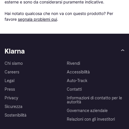
esterne e sono da considerarsi puramente indicative.

Hai notato qualcosa che non va con questo prodotto? Per 
favore 
segnala problemi qui
.
Klarna
Chi siamo
Rivendi
Careers
Accessibilità
Legal
Auto-Track
Press
Contatti
Privacy
Informazioni di contatto per le
autorità
Sicurezza
Governance aziendale
Sostenibilità
Relazioni con gli investitori