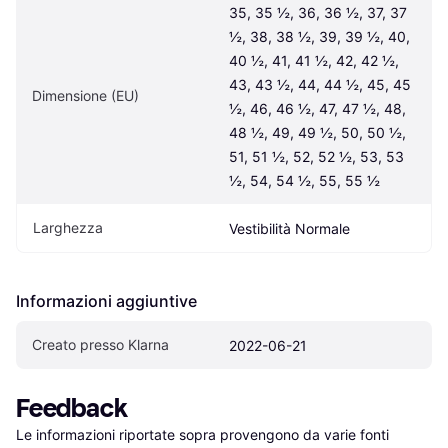
35, 35 ½, 36, 36 ½, 37, 37 
½, 38, 38 ½, 39, 39 ½, 40, 
40 ½, 41, 41 ½, 42, 42 ½, 
43, 43 ½, 44, 44 ½, 45, 45 
Dimensione (EU)
½, 46, 46 ½, 47, 47 ½, 48, 
48 ½, 49, 49 ½, 50, 50 ½, 
51, 51 ½, 52, 52 ½, 53, 53 
½, 54, 54 ½, 55, 55 ½
Larghezza
Vestibilità Normale
Informazioni aggiuntive
Creato presso Klarna
2022-06-21
Feedback
Le informazioni riportate sopra provengono da varie fonti 