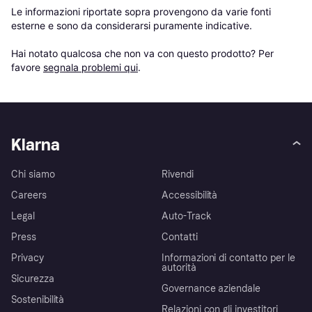
Le informazioni riportate sopra provengono da varie fonti 
esterne e sono da considerarsi puramente indicative.

Hai notato qualcosa che non va con questo prodotto? Per 
favore 
segnala problemi qui
.
Klarna
Chi siamo
Rivendi
Careers
Accessibilità
Legal
Auto-Track
Press
Contatti
Privacy
Informazioni di contatto per le
autorità
Sicurezza
Governance aziendale
Sostenibilità
Relazioni con gli investitori