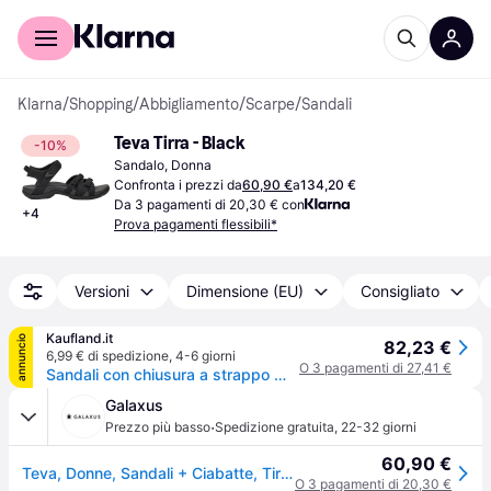
Per il tuo shopping
Per le aziende
Klarna
/
Shopping
/
Abbigliamento
/
Scarpe
/
Sandali
Teva Tirra - Black
-10%
Sandalo, Donna
Confronta i prezzi da
60,90 €
a
134,20 €
Da 3 pagamenti di 20,30 € con
+
4
Prova pagamenti flessibili*
Versioni
Dimensione (EU)
Consigliato
Kaufland.it
annuncio
82,23 €
6,99 € di spedizione
,
4-6 giorni
O 3 pagamenti di 27,41 €
Sandali con chiusura a strappo W Tirra Sport
Galaxus
·
Prezzo più basso
Spedizione gratuita
,
22-32 giorni
60,90 €
Teva, Donne, Sandali + Ciabatte, Tirra, Nero, (37)
O 3 pagamenti di 20,30 €