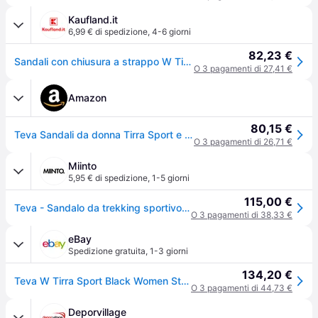
Kaufland.it
6,99 € di spedizione
,
4-6 giorni
82,23 €
Sandali con chiusura a strappo W Tirra Sport
O 3 pagamenti di 27,41 €
Amazon
80,15 €
Teva Sandali da donna Tirra Sport e Outdoor Lifestyle, Nero, 38 EU
O 3 pagamenti di 26,71 €
Miinto
5,95 € di spedizione
,
1-5 giorni
115,00 €
Teva - Sandalo da trekking sportivo Tirra - - Sport - Donna - Nero - 37 EU
O 3 pagamenti di 38,33 €
eBay
Spedizione gratuita
,
1-3 giorni
134,20 €
Teva W Tirra Sport Black Women Strap Walking Sandal 1173720-bcbk
O 3 pagamenti di 44,73 €
Deporvillage