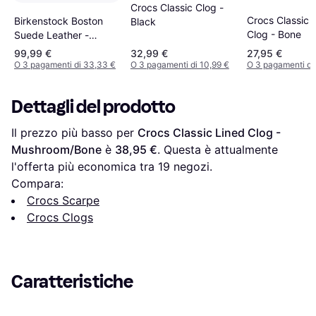
Crocs Classic Clog -
Crocs Classic 
Birkenstock Boston
Black
Clog - Bone
Suede Leather -
Faded Khaki
99,99 €
32,99 €
27,95 €
O 3 pagamenti di 33,33 €
O 3 pagamenti di 10,99 €
O 3 pagamenti di 
Dettagli del prodotto
Il prezzo più basso per 
Crocs Classic Lined Clog - 
Mushroom/Bone
 è 
38,95 €
. Questa è attualmente 
l'offerta più economica tra 
19
 negozi.
Compara:
Crocs Scarpe
Crocs Clogs
Caratteristiche