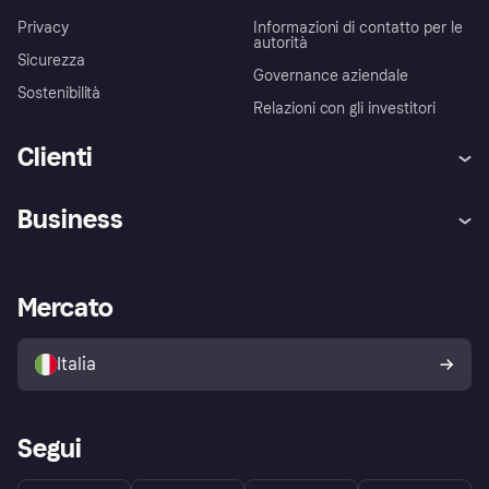
Privacy
Informazioni di contatto per le
autorità
Sicurezza
Governance aziendale
Sostenibilità
Relazioni con gli investitori
Clienti
Assistenza
Arbitro bancario
Business
Login
Promessa di protezione contro
le frodi
Supporto aziende
Portale per sviluppatori
La Klarna app
Impostazioni sulla privacy
Accesso aziende
Stato operativo
Mercato
Esplora i negozi
Il tuo diritto di recesso
Vendi con Klarna
Piattaforme e partner
Politica di protezione
dell'acquirente Klarna
Italia
Segui