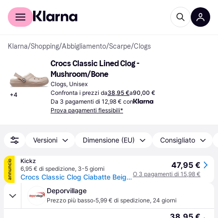
Per il tuo shopping
Per le aziende
Klarna
/
Shopping
/
Abbigliamento
/
Scarpe
/
Clogs
Crocs Classic Lined Clog - 
Mushroom/Bone
Clogs, Unisex
Confronta i prezzi da
38,95 €
a
90,00 €
+
4
Da 3 pagamenti di 12,98 € con
Prova pagamenti flessibili*
Versioni
Dimensione (EU)
Consigliato
Kickz
annuncio
47,95 €
6,95 € di spedizione
,
3-5 giorni
O 3 pagamenti di 15,98 €
Crocs Classic Clog Ciabatte Beige - beige - 43-44
Deporvillage
·
Prezzo più basso
5,99 € di spedizione
,
24 giorni
38,95 €