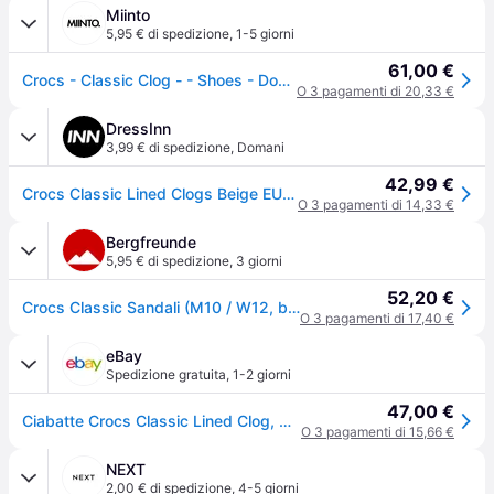
Miinto
5,95 € di spedizione
,
1-5 giorni
61,00 €
Crocs - Classic Clog - - Shoes - Donna - Beige - 43 EU
O 3 pagamenti di 20,33 €
DressInn
3,99 € di spedizione
,
Domani
42,99 €
Crocs Classic Lined Clogs Beige EU 36-37
O 3 pagamenti di 14,33 €
Bergfreunde
5,95 € di spedizione
,
3 giorni
52,20 €
Crocs Classic Sandali (M10 / W12, beige) - Beige
O 3 pagamenti di 17,40 €
eBay
Spedizione gratuita
,
1-2 giorni
47,00 €
Ciabatte Crocs Classic Lined Clog, Colore Mushroom/bone, Modello 203591-2yb
O 3 pagamenti di 15,66 €
NEXT
2,00 € di spedizione
,
4-5 giorni