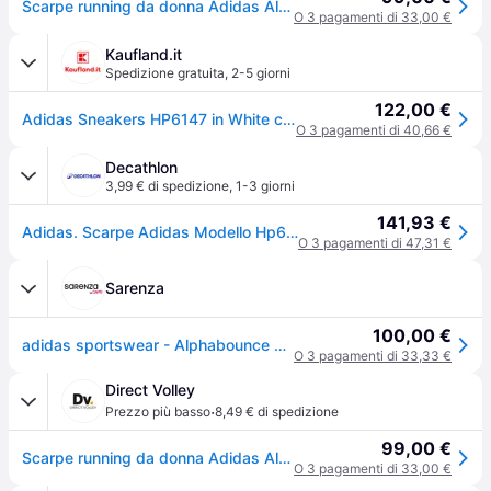
Scarpe running da donna Adidas Alphabounce+ Bounce
O 3 pagamenti di 33,00 €
Kaufland.it
Spedizione gratuita
,
2-5 giorni
122,00 €
Adidas Sneakers HP6147 in White color size 40
O 3 pagamenti di 40,66 €
Decathlon
3,99 € di spedizione
,
1-3 giorni
141,93 €
Adidas. Scarpe Adidas Modello Hp6147 Per Donne Scarpe Calcetto Ritiro Gratis - bianco - 38 (UK 4)
O 3 pagamenti di 47,31 €
Sarenza
100,00 €
adidas sportswear - Alphabounce + W Bianco - Sneakers
O 3 pagamenti di 33,33 €
Direct Volley
·
Prezzo più basso
8,49 € di spedizione
99,00 €
Scarpe running da donna Adidas Alphabounce+ Bounce - Blanc
O 3 pagamenti di 33,00 €