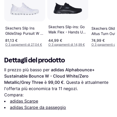
Skechers Slip-ins: Go
Skechers Slip Ins
Skechers Glid
Walk Flex - Hands Up
GlideStep Pursuit W -
Altus Turn Out
M - Black
White/Silver
Black
81,13 €
44,99 €
74,99 €
O 3 pagamenti di 27,04 €
O 3 pagamenti di 14,99 €
O 3 pagamenti di
Dettagli del prodotto
Il prezzo più basso per 
adidas Alphabounce+ 
Sustainable Bounce W - Cloud White/Zero 
Metallic/Grey Three
 è 
99,00 €
. Questa è attualmente 
l'offerta più economica tra 
11
 negozi.
Compara:
adidas Scarpe
adidas Scarpe da passeggio