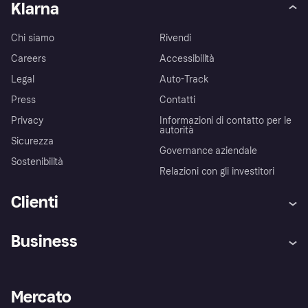
Klarna
Chi siamo
Rivendi
Careers
Accessibilità
Legal
Auto-Track
Press
Contatti
Privacy
Informazioni di contatto per le
autorità
Sicurezza
Governance aziendale
Sostenibilità
Relazioni con gli investitori
Clienti
Assistenza
Arbitro bancario
Business
Login
Promessa di protezione contro
le frodi
Supporto aziende
Portale per sviluppatori
La Klarna app
Impostazioni sulla privacy
Accesso aziende
Stato operativo
Mercato
Esplora i negozi
Il tuo diritto di recesso