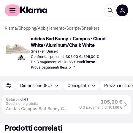
Per il tuo shopping
Per le aziende
Klarna
/
Shopping
/
Abbigliamento
/
Scarpe
/
Sneakers
adidas Bad Bunny x Campus - Cloud 
White/Aluminum/Chalk White
Sneaker, Unisex
Confronta i prezzi da
305,00 €
a
595,00 €
Da 3 pagamenti di 101,66 € con
Prova pagamenti flessibili*
Dimensione (EU)
Consigliato
Prezzo incl. c
Geturbrick
305,00 €
Spedizione gratuita
O 3 pagamenti di 101,66 €
Adidas Campus Bad Bunny Cream - 46 2/3 / Standard
Prodotti correlati