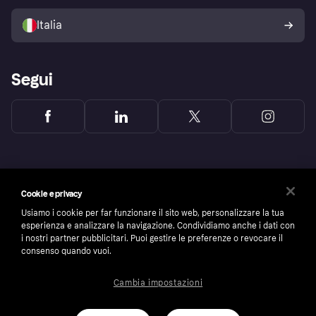
Vendi con Klarna
Piattaforme e partner
Politica di protezione
dell'acquirente Klarna
Italia
Segui
Cookie e privacy
Usiamo i cookie per far funzionare il sito web, personalizzare la tua
esperienza e analizzare la navigazione. Condividiamo anche i dati con
i nostri partner pubblicitari. Puoi gestire le preferenze o revocare il
consenso quando vuoi.
Cambia impostazioni
Copyright © 2005-2026 Klarna Bank AB (publ). Headquarters: Stockholm, Sweden. All
rights reserved. Klarna Bank AB (publ). Sveavägen 46, 111 34 Stockholm. Organization
number: 556737-0431