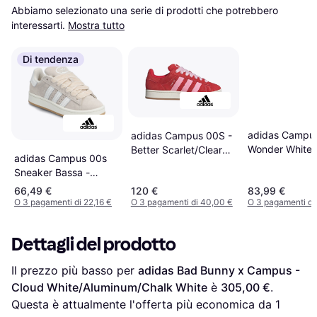
Abbiamo selezionato una serie di prodotti che potrebbero 
interessarti.
Mostra tutto
Di tendenza
adidas Campus
adidas Campus 00S -
Wonder White/
Better Scarlet/Clear
adidas Campus 00s
White/Gum
Pink/Cloud White
Sneaker Bassa -
Bianco Lana
66,49 €
120 €
83,99 €
O 3 pagamenti di 22,16 €
O 3 pagamenti di 40,00 €
O 3 pagamenti di
Dettagli del prodotto
Il prezzo più basso per 
adidas Bad Bunny x Campus - 
Cloud White/Aluminum/Chalk White
 è 
305,00 €
. 
Questa è attualmente l'offerta più economica da 1 