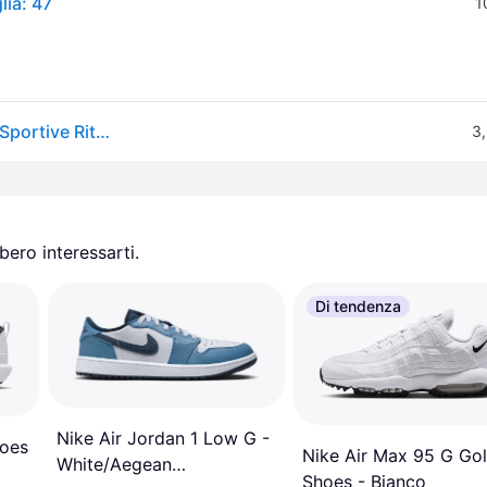
lia: 47
1
Jordan. Scarpe 1 Retro Low Golf White Gum Scarpe Sportive Ritiro Gratis - bianco - 44 (UK 9)
3,
ero interessarti.
Di tendenza
Nike Air Jordan 1 Low G -
hoes
Nike Air Max 95 G Gol
White/Aegean
Shoes - Bianco