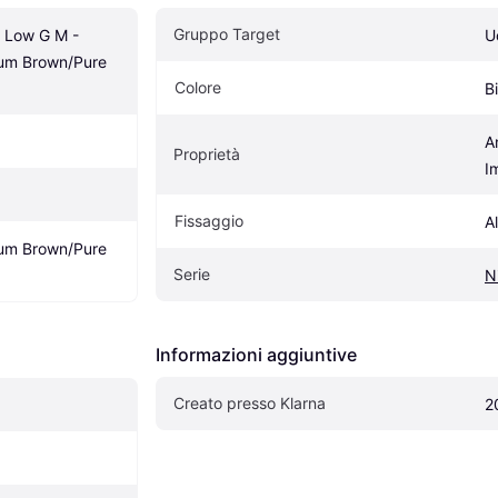
Gruppo Target
 Low G M - 
U
m Brown/Pure 
Colore
B
A
Proprietà
I
Fissaggio
A
m Brown/Pure 
Serie
N
Informazioni aggiuntive
Creato presso Klarna
2