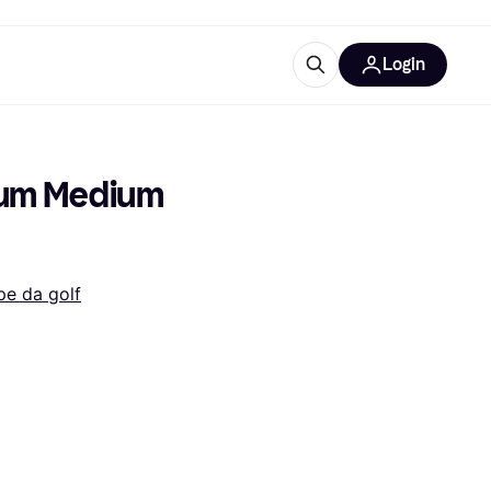
Login
Approfondimenti
ure per ufficio
re
Cos'è Klarna?
Gum Medium 
pe da golf
categorie