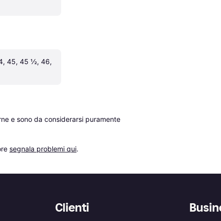
4, 45, 45 ½, 46, 
erne e sono da considerarsi puramente 
re 
segnala problemi qui
.
Clienti
Busin