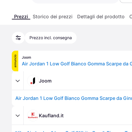
Prezzi
Storico dei prezzi
Dettagli del prodotto
C
Prezzo incl. consegna
annuncio
Joom
Joom
Kaufland.it