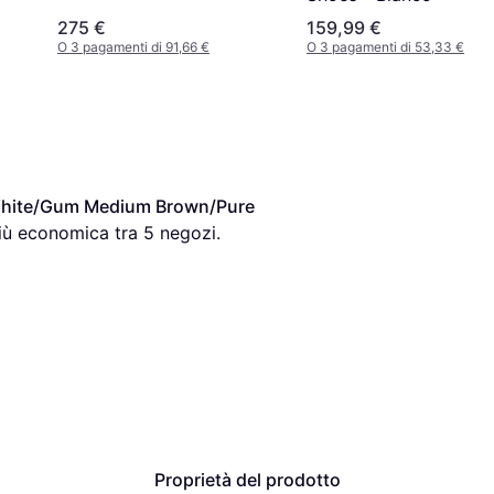
Storm/Armoury Navy
275 €
159,99 €
O 3 pagamenti di 91,66 €
O 3 pagamenti di 53,33 €
 White/Gum Medium Brown/Pure 
più economica tra 
5
 negozi.
Proprietà del prodotto