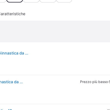
aratteristiche
Air Jordan 1 Low Golf Bianco Gomma Scarpe da Ginnastica da Uomo Platino Puro Gomma Marrone Medio DD9315-111 42.5
Air Jordan 1 Low Golf Bianco Gomma Scarpe da Ginnastica da Uomo Platino Puro Gomma Marrone Medio DD9315-111 42.5
·
Prezzo più basso