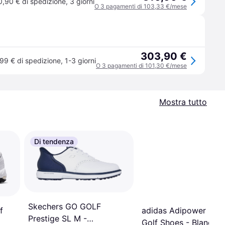
0,90 € di spedizione
,
3 giorni
O 3 pagamenti di 103,33 €/mese
303,90 €
99 € di spedizione
,
1-3 giorni
O 3 pagamenti di 101,30 €/mese
Mostra tutto
Di tendenza
Skechers GO GOLF
adidas Adipower 26 
f
Prestige SL M -
Golf Shoes - Blanc