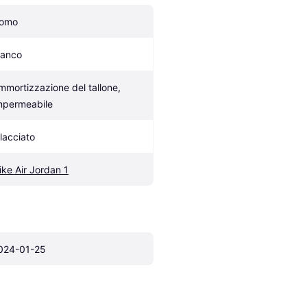
omo
ianco
mmortizzazione del tallone, 
mpermeabile
llacciato
ike Air Jordan 1
024-01-25