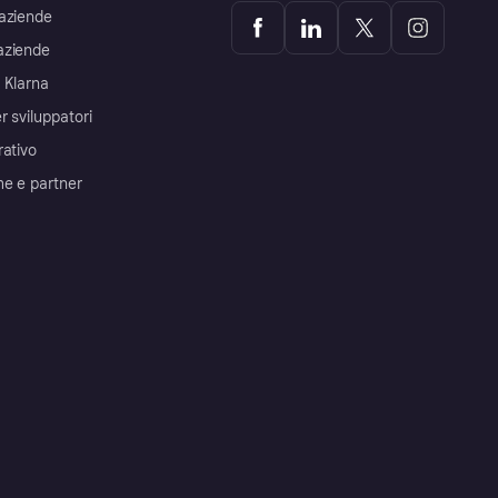
aziende
aziende
 Klarna
r sviluppatori
rativo
me e partner