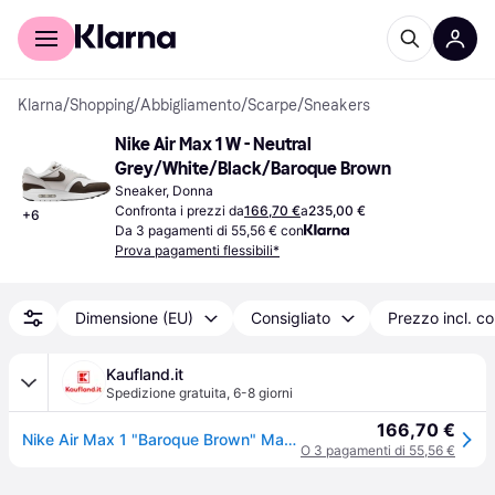
Per il tuo shopping
Per le aziende
Klarna
/
Shopping
/
Abbigliamento
/
Scarpe
/
Sneakers
Nike Air Max 1 W - Neutral 
Grey/White/Black/Baroque Brown
Sneaker, Donna
Confronta i prezzi da
166,70 €
a
235,00 €
+
6
Da 3 pagamenti di 55,56 € con
Prova pagamenti flessibili*
Dimensione (EU)
Consigliato
Prezzo incl. c
Kaufland.it
Spedizione gratuita
,
6-8 giorni
166,70 €
Nike Air Max 1 "Baroque Brown" Marrone/Bianco, DZ2628-004, Taglia: 36
O 3 pagamenti di 55,56 €