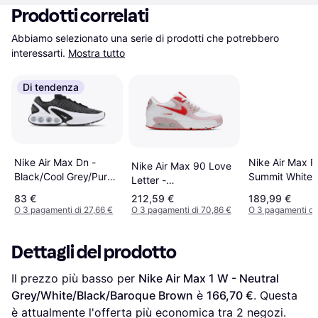
Prodotti correlati
Abbiamo selezionato una serie di prodotti che potrebbero 
interessarti.
Mostra tutto
Di tendenza
Nike Air Max P
Nike Air Max Dn -
Nike Air Max 90 Love
Summit White/
Black/Cool Grey/Pure
Letter -
Fog/Metallic
Platinum/White
White/Red/Pink
83 €
212,59 €
189,99 €
Silver/Pink Ris
O 3 pagamenti di 27,66 €
O 3 pagamenti di 70,86 €
O 3 pagamenti di
Dettagli del prodotto
Il prezzo più basso per 
Nike Air Max 1 W - Neutral 
Grey/White/Black/Baroque Brown
 è 
166,70 €
. Questa 
è attualmente l'offerta più economica tra 
2
 negozi.