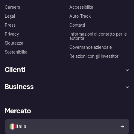
Careers
Accessibilità
Legal
Auto-Track
Press
Contatti
Privacy
Informazioni di contatto per le
autorità
Sicurezza
Governance aziendale
Sostenibilità
Relazioni con gli investitori
Clienti
Assistenza
Arbitro bancario
Business
Login
Promessa di protezione contro
le frodi
Supporto aziende
Portale per sviluppatori
La Klarna app
Impostazioni sulla privacy
Accesso aziende
Stato operativo
Mercato
Esplora i negozi
Il tuo diritto di recesso
Vendi con Klarna
Piattaforme e partner
Politica di protezione
dell'acquirente Klarna
Italia