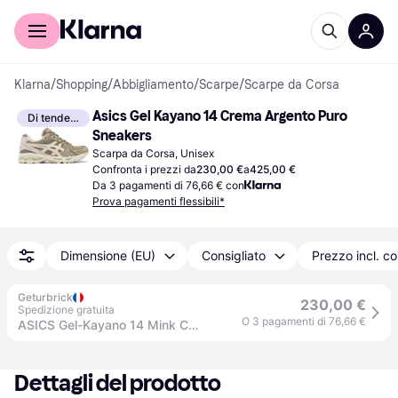
Per il tuo shopping
Per le aziende
Klarna
/
Shopping
/
Abbigliamento
/
Scarpe
/
Scarpe da Corsa
Asics Gel Kayano 14 Crema Argento Puro 
Di tendenza
Sneakers
Scarpa da Corsa, Unisex
Confronta i prezzi da
230,00 €
a
425,00 €
Da 3 pagamenti di 76,66 € con
Prova pagamenti flessibili*
Dimensione (EU)
Consigliato
Prezzo incl. c
Geturbrick
230,00 €
Spedizione gratuita
O 3 pagamenti di 76,66 €
ASICS Gel-Kayano 14 Mink Cream (Women's) - 36 / Standard
Dettagli del prodotto