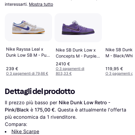
interessarti.
Mostra tutto
Nike Rayssa Leal x
Nike SB Dunk 
Nike SB Dunk Low x
Dunk Low SB M - Pure
M - Black/Whi
Concepts M - Purple
Platinum/Deep Royal
Light Brown
Lobster
2410 €
Blue/Vivid
239 €
119,95 €
O 3 pagamenti di
Purple/White/Gum
O 3 pagamenti di 79,66 €
803,33 €
O 3 pagamenti di
Yellow
Dettagli del prodotto
Il prezzo più basso per 
Nike Dunk Low Retro - 
Pink/Black
 è 
175,00 €
. Questa è attualmente l'offerta 
più economica da 1 rivenditore.
Compara:
Nike Scarpe