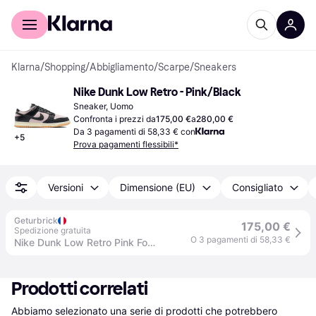
Per il tuo shopping
Per le aziende
Klarna
/
Shopping
/
Abbigliamento
/
Scarpe
/
Sneakers
Nike Dunk Low Retro - Pink/Black
Sneaker, Uomo
Confronta i prezzi da
175,00 €
a
280,00 €
Da 3 pagamenti di 58,33 € con
+
5
Prova pagamenti flessibili*
Versioni
Dimensione (EU)
Consigliato
Geturbrick
175,00 €
Spedizione gratuita
O 3 pagamenti di 58,33 €
Nike Dunk Low Retro Pink Foam Black - 46 / Standard
Prodotti correlati
Abbiamo selezionato una serie di prodotti che potrebbero 