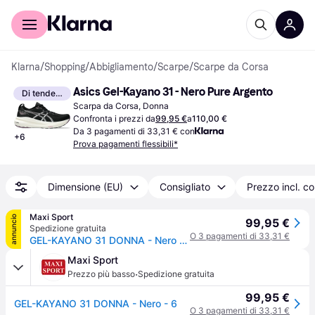
Per il tuo shopping
Per le aziende
Klarna
/
Shopping
/
Abbigliamento
/
Scarpe
/
Scarpe da Corsa
Asics Gel-Kayano 31 - Nero Pure Argento
Di tendenza
Scarpa da Corsa, Donna
Confronta i prezzi da
99,95 €
a
110,00 €
Da 3 pagamenti di 33,31 € con
+
6
Prova pagamenti flessibili*
Dimensione (EU)
Consigliato
Prezzo incl. c
Maxi Sport
annuncio
99,95 €
Spedizione gratuita
O 3 pagamenti di 33,31 €
GEL-KAYANO 31 DONNA - Nero - 6
Maxi Sport
·
Prezzo più basso
Spedizione gratuita
99,95 €
GEL-KAYANO 31 DONNA - Nero - 6
O 3 pagamenti di 33,31 €