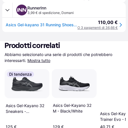
RunnerInn
3,99 € di spedizione
,
Domani
110,00 €
Asics Gel-kayano 31 Running Shoes Nero EU 37 Donna
O 3 pagamenti di 36,66 €
Prodotti correlati
Abbiamo selezionato una serie di prodotti che potrebbero 
interessarti.
Mostra tutto
Di tendenza
Asics Gel-Kayano 32
Asics Gel-Kayano 32
M - Black/White
Sneakers -
Asics Gel-Kay
Black/Graphite Grey
Trainer Evo - 
125 €
129 €
40,71 €