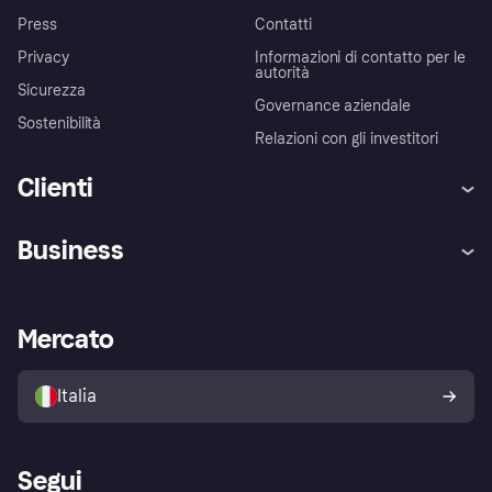
Press
Contatti
Privacy
Informazioni di contatto per le
autorità
Sicurezza
Governance aziendale
Sostenibilità
Relazioni con gli investitori
Clienti
Assistenza
Arbitro bancario
Business
Login
Promessa di protezione contro
le frodi
Supporto aziende
Portale per sviluppatori
La Klarna app
Impostazioni sulla privacy
Accesso aziende
Stato operativo
Mercato
Esplora i negozi
Il tuo diritto di recesso
Vendi con Klarna
Piattaforme e partner
Politica di protezione
dell'acquirente Klarna
Italia
Segui