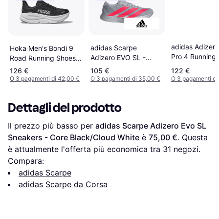
adidas Adizero
adidas Scarpe
Hoka Men's Bondi 9
Pro 4 Running 
Adizero EVO SL -
Road Running Shoes -
Yellow Purple
Silver Metallic/Lucid
Black/White
126 €
105 €
122 €
Red/Iron Metallic
O 3 pagamenti di 42,00 €
O 3 pagamenti di 35,00 €
O 3 pagamenti di
Dettagli del prodotto
Il prezzo più basso per 
adidas Scarpe Adizero Evo SL 
Sneakers - Core Black/Cloud White
 è 
75,00 €
. Questa 
è attualmente l'offerta più economica tra 
31
 negozi.
Compara:
adidas Scarpe
adidas Scarpe da Corsa