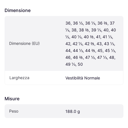
Dimensione
36, 36 ½, 36 ⅓, 36 ⅔, 37 
⅓, 38, 38 ⅔, 39 ⅓, 40, 40 
½, 40 ⅓, 40 ⅔, 41, 41 ⅓, 
Dimensione (EU)
42, 42 ⅓, 42 ⅔, 43, 43 ⅓, 
44, 44 ⅓, 44 ⅔, 45, 45 ⅓, 
46, 46 ⅔, 47 ½, 47 ⅓, 48, 
49 ⅓, 50
Larghezza
Vestibilità Normale
Misure
Peso
188.0 g