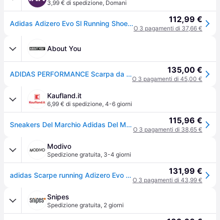
3,99 € di spedizione
,
Domani
112,99 €
Adidas Adizero Evo Sl Running Shoes Nero EU 40 Uomo
O 3 pagamenti di 37,66 €
About You
135,00 €
ADIDAS PERFORMANCE Scarpa da corsa 'Adizero Evo SL' grigio / nero
O 3 pagamenti di 45,00 €
Kaufland.it
6,99 € di spedizione
,
4-6 giorni
115,96 €
Sneakers Del Marchio Adidas Del Modello Adizero Evo Sl M Nero
O 3 pagamenti di 38,65 €
Modivo
Spedizione gratuita
,
3-4 giorni
131,99 €
adidas Scarpe running Adizero Evo SL JP7147 Nero
O 3 pagamenti di 43,99 €
Snipes
Spedizione gratuita
,
2 giorni