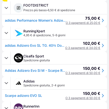
FOOTDISTRICT
·
Prezzo più basso
6,50 € di spedizione
75,00 €
adidas Performance Women's Adizero Evo SL
O 3 pagamenti di 25,00 €
RunningXpert
4,95 € di spedizione
,
5-6 giorni
102,00 €
adidas Adizero Evo SL TG. 40⅔ Donna Nero Scarpe
O 3 pagamenti di 34,00 €
Cisalfa Sport
Spedizione gratuita
150,00 €
Adidas Adizero Evo Sl M - Scarpe Running - Uomo - Nero - 40 2/3
O 3 pagamenti di 50,00 €
Adidas
Spedizione gratuita
,
2-4 giorni
150,00 €
Scarpe adizero EVO SL
O 3 pagamenti di 50,00 €
RunnerInn