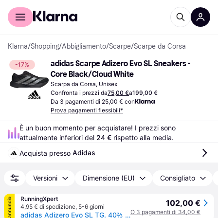
Per il tuo shopping
Per le aziende
Klarna
/
Shopping
/
Abbigliamento
/
Scarpe
/
Scarpe da Corsa
adidas Scarpe Adizero Evo SL Sneakers - 
-17%
Core Black/Cloud White
Scarpa da Corsa, Unisex
Confronta i prezzi da
75,00 €
a
199,00 €
Da 3 pagamenti di 25,00 € con
Prova pagamenti flessibili*
È un buon momento per acquistare! I prezzi sono 
attualmente inferiori del 
24 €
 rispetto alla media.
Adidas
Acquista presso 
Versioni
Dimensione (EU)
Consigliato
RunningXpert
annuncio
102,00 €
4,95 € di spedizione
,
5-6 giorni
O 3 pagamenti di 34,00 €
adidas Adizero Evo SL TG. 40⅔ Donna Nero Scarpe