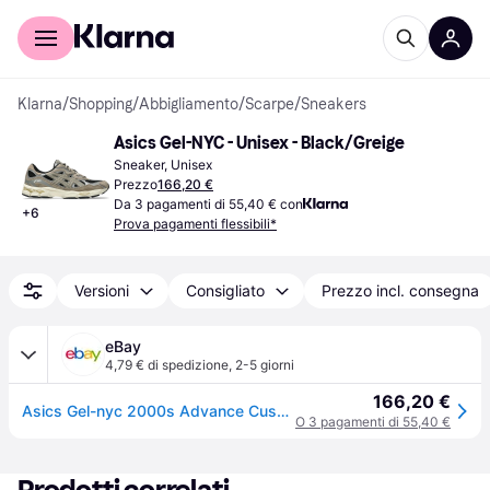
Per il tuo shopping
Per le aziende
Klarna
/
Shopping
/
Abbigliamento
/
Scarpe
/
Sneakers
Asics Gel-NYC - Unisex - Black/Greige
Sneaker, Unisex
Prezzo
166,20 €
Da 3 pagamenti di 55,40 € con
+
6
Prova pagamenti flessibili*
Versioni
Consigliato
Prezzo incl. consegna
eBay
4,79 € di spedizione
,
2-5 giorni
166,20 €
Asics Gel-nyc 2000s Advance Cushioned Suede Sneakers Uomo Grigio Nero Uk 8 - 11
O 3 pagamenti di 55,40 €