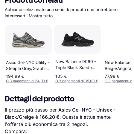
Prodotti correlati
Abbiamo selezionato una serie di prodotti che potrebbero 
interessarti.
Mostra tutto
New Balance 9060 -
Asics Gel-NYC Utility -
New Balance 5
Triple Black Suede
Steeple Grey/Graphite
Beige/Angora/
U9060BPM
Grey
194,99 €
105 €
77,99 €
O 3 pagamenti di 64,99 €
O 3 pagamenti di 35,00 €
O 3 pagamenti di
Dettagli del prodotto
Il prezzo più basso per 
Asics Gel-NYC - Unisex - 
Black/Greige
 è 
166,20 €
. Questa è attualmente 
l'offerta più economica tra 
2
 negozi.
Compara: