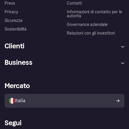
Press
Contatti
Privacy
Informazioni di contatto per le
autorità
Sicurezza
Governance aziendale
Sostenibilità
Relazioni con gli investitori
Clienti
Assistenza
Arbitro bancario
Business
Login
Promessa di protezione contro
le frodi
Supporto aziende
Portale per sviluppatori
La Klarna app
Impostazioni sulla privacy
Accesso aziende
Stato operativo
Mercato
Esplora i negozi
Il tuo diritto di recesso
Vendi con Klarna
Piattaforme e partner
Politica di protezione
dell'acquirente Klarna
Italia
Segui