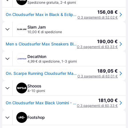
Spedizione gratuita
,
2-4 giorni
156,08 €
On Cloudsurfer Max in Black & Eclipse - Black. Size 12 (also in 7, 8, 8.5, 9, 9.5, 10, 10.5, 11, 11.5, 13).
O 3 pagamenti di 52,02 €
Slam Jam
10,00 € di spedizione
190,00 €
Men s Cloudsurfer Max Sneakers Black / Eclipse
O 3 pagamenti di 63,33 €
Decathlon
4,99 € di spedizione
,
1-3 giorni
189,05 €
On. Scarpe Running Cloudsurfer Max Black Eclipse Scarpe Sportive Ritiro Gratis - nero - 47.5 (UK 12)
O 3 pagamenti di 63,01 €
Shooos
4-10 giorni
181,00 €
On Cloudsurfer Max Black Uomini - Sneakers On - Nero - 3MF30430106-10.5 - Size: 10.5
O 3 pagamenti di 60,33 €
Footshop