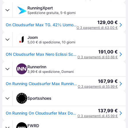
RunningXpert
Spedizione gratuita
,
5-6 giorni
129,00 €
On Cloudsurfer Max TG. 42½ Uomo Nero Scarpe
O 3 pagamenti di 43,00 €
Joom
5,00 € di spedizione
,
10 giorni
191,00 €
ON Cloudsurfer Max Nero Eclissi Scarpe da Ginnastica da Uomo 3MF30430106 43
O 3 pagamenti di 63,66 €
RunnerInn
3,99 € di spedizione
,
Domani
167,99 €
On Running Cloudsurfer Max Running Shoes Nero EU 44 1/2 Uomo
O 3 pagamenti di 55,99 €
Sportsshoes
137,99 €
On Running On Cloudsurfer Max Donna Scarpe da running (larghezza D) - AW25
O 3 pagamenti di 45,99 €
FWRD