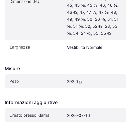
Dimensione (EU)
45, 45 ½, 45 ⅓, 46, 46 ½, 
46 ⅔, 47, 47 ½, 47 ⅓, 48, 
49, 49 ⅓, 50, 50 ½, 51, 51 
½, 51 ⅓, 52, 52 ⅔, 53, 53 
⅓, 54, 54 ⅔, 55, 55 ⅔
Larghezza
Vestibilità Normale
Misure
Peso
292.0 g
Informazioni aggiuntive
Creato presso Klarna
2025-07-10