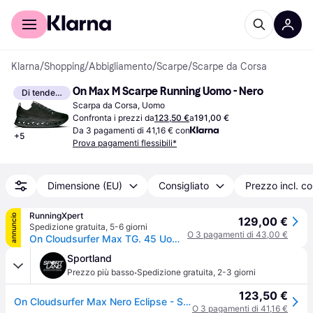
Per il tuo shopping
Per le aziende
Klarna
/
Shopping
/
Abbigliamento
/
Scarpe
/
Scarpe da Corsa
On Max M Scarpe Running Uomo - Nero
Di tendenza
Scarpa da Corsa, Uomo
Confronta i prezzi da
123,50 €
a
191,00 €
Da 3 pagamenti di 41,16 € con
+
5
Prova pagamenti flessibili*
Dimensione (EU)
Consigliato
Prezzo incl. c
RunningXpert
annuncio
129,00 €
Spedizione gratuita
,
5-6 giorni
O 3 pagamenti di 43,00 €
On Cloudsurfer Max TG. 45 Uomo Nero Scarpe
Sportland
·
Prezzo più basso
Spedizione gratuita
,
2-3 giorni
123,50 €
On Cloudsurfer Max Nero Eclipse - Scarpe Running Uomo EUR 44,5 / US 10,5
O 3 pagamenti di 41,16 €