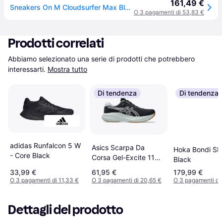
161,49 €
Sneakers On M Cloudsurfer Max Black/ Eclipse EUR 42.5
O 3 pagamenti di 53,83 €
Prodotti correlati
Abbiamo selezionato una serie di prodotti che potrebbero 
interessarti.
Mostra tutto
Di tendenza
Di tendenza
adidas Runfalcon 5 W
Asics Scarpa Da
Hoka Bondi SR
- Core Black
Corsa Gel-Excite 11
Black
Verde Pastello Nero
33,99 €
61,95 €
179,99 €
Bianco
O 3 pagamenti di 11,33 €
O 3 pagamenti di 20,65 €
O 3 pagamenti di
Dettagli del prodotto