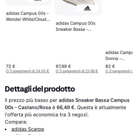
adidas Campus 00s -
Wonder White/Cloud
adidas Campus 00s
White/Gum
Sneaker Bassa -
Bianco Lana
adidas Campu
Donna -
Verde/Offwhit
72 €
67,99 €
82 €
O 3 pagamenti di 24,00 €
O 3 pagamenti di 22,66 €
O 3 pagamenti di
Dettagli del prodotto
Il prezzo più basso per 
adidas Sneaker Bassa Campus 
00s - Castano/Rosa
 è 
66,49 €
. Questa è attualmente 
l'offerta più economica tra 
3
 negozi.
Compara:
adidas Scarpe