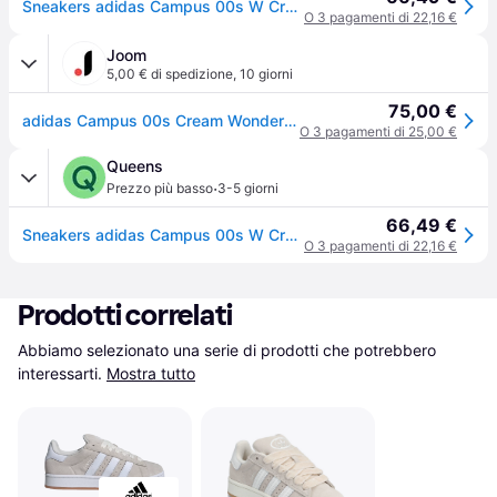
Sneakers adidas Campus 00s W Crew White/ Wonder Aqua/ Warm Clay EUR 36 2/3
O 3 pagamenti di 22,16 €
Joom
5,00 € di spedizione
,
10 giorni
75,00 €
adidas Campus 00s Cream Wonder Quartz Sneakers Donna Bianco Crema Argilla Calda JQ5804 38
O 3 pagamenti di 25,00 €
Queens
·
Prezzo più basso
3-5 giorni
66,49 €
Sneakers adidas Campus 00s W Crew White/ Wonder Aqua/ Warm Clay EUR 36 2/3
O 3 pagamenti di 22,16 €
Prodotti correlati
Abbiamo selezionato una serie di prodotti che potrebbero 
interessarti.
Mostra tutto