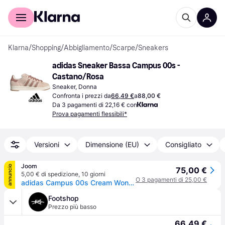
Per il tuo shopping
Per le aziende
Klarna
/
Shopping
/
Abbigliamento
/
Scarpe
/
Sneakers
adidas Sneaker Bassa Campus 00s - 
Castano/Rosa
Sneaker, Donna
Confronta i prezzi da
66,49 €
a
88,00 €
Da 3 pagamenti di 22,16 € con
Prova pagamenti flessibili*
Versioni
Dimensione (EU)
Consigliato
Joom
annuncio
75,00 €
5,00 € di spedizione
,
10 giorni
O 3 pagamenti di 25,00 €
adidas Campus 00s Cream Wonder Quartz Sneakers Donna Bianco Crema Argilla Calda JQ5804 38
Footshop
Prezzo più basso
66,49 €