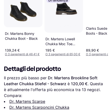
Di tendenza
Clarks Suede 
Boots - Black
Dr. Martens Bonny
Chukka Boot - Black
Dr. Martens Lowell
Chukka Moc Toe
Stivaletti in Pelle -
139,24 €
195 €
89,90 €
Nero
O 3 pagamenti di 46,41 €
O 3 pagamenti di 65,00 €
O 3 pagamenti di
Dettagli del prodotto
Il prezzo più basso per 
Dr. Martens Brookline Soft 
Leather Chukka Stiefel - Schwarz
 è 
120,00 €
. Questa 
è attualmente l'offerta più economica tra 
13
 negozi.
Compara:
Dr. Martens Scarpe
Dr. Martens Scarponcini Chukka