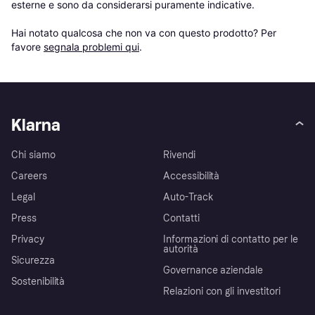
esterne e sono da considerarsi puramente indicative.

Hai notato qualcosa che non va con questo prodotto? Per 
favore 
segnala problemi qui
.
Klarna
Chi siamo
Rivendi
Careers
Accessibilità
Legal
Auto-Track
Press
Contatti
Privacy
Informazioni di contatto per le
autorità
Sicurezza
Governance aziendale
Sostenibilità
Relazioni con gli investitori