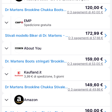
120,00 €
Dr Martens Brookline Chukka Boots Nero EU 40
O 3 pagamenti di 40,00 €
EMP
Spedizione gratuita
172,99 €
Stivali modello Biker di Dr. Martens - Brookline Chukka - Black Lusso - EU36 a EU46 - Unisex - nero - ITA 39
O 3 pagamenti di 57,66 €
About You
159,00 €
Dr. Martens Boots stringati 'Brookline' nero
O 3 pagamenti di 53,00 €
Kaufland.it
3,99 € di spedizione
,
5 giorni
149,60 €
Dr Martens Brookline Chukka Stivale allacciato nero
O 3 pagamenti di 49,86 €
Amazon
160,00 €