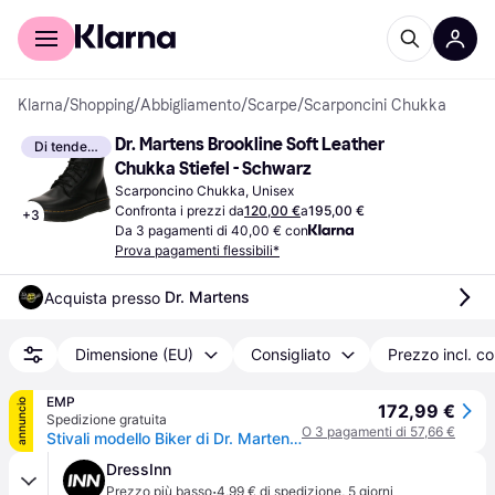
Per il tuo shopping
Per le aziende
Klarna
/
Shopping
/
Abbigliamento
/
Scarpe
/
Scarponcini Chukka
Dr. Martens Brookline Soft Leather 
Di tendenza
Chukka Stiefel - Schwarz
Scarponcino Chukka, Unisex
Confronta i prezzi da
120,00 €
a
195,00 €
+
3
Da 3 pagamenti di 40,00 € con
Prova pagamenti flessibili*
Dr. Martens
Acquista presso 
Dimensione (EU)
Consigliato
Prezzo incl. c
EMP
annuncio
172,99 €
Spedizione gratuita
O 3 pagamenti di 57,66 €
Stivali modello Biker di Dr. Martens - Brookline Chukka - Black Lusso - EU36 a EU46 - Unisex - nero - ITA 40
DressInn
·
Prezzo più basso
4,99 € di spedizione
,
5 giorni