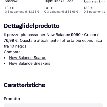
Shadow
Triple Black Suede
Sneakers Uomo
Grey/Castlerock/Black
U9060BPM
Grey
130 €
101 €
133 €
O 3 pagamenti di 43,33 €
O 3 pagamenti di 33,66 €
O 3 pagamenti di
Dettagli del prodotto
Il prezzo più basso per 
New Balance 9060 - Cream
 è 
76,99 €
. Questa è attualmente l'offerta più economica 
tra 
10
 negozi.
Compara:
New Balance Scarpe
New Balance Sneakers
Caratteristiche
Prodotto