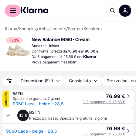
Per il tuo shopping
Per le aziende
Klarna
/
Shopping
/
Abbigliamento
/
Scarpe
/
Sneakers
New Balance 9060 - Cream
-30%
Sneaker, Unisex
Confronta i prezzi da
76,99 €
a
190,00 €
Da 3 pagamenti di 25,66 € con
Prova pagamenti flessibili*
Dimensione (EU)
Consigliato
Prezzo incl. c
BSTN
annuncio
76,99 €
Spedizione gratuita
,
2 giorni
O 3 pagamenti di 25,66 €
9060 Lace - beige - 28,5
BSTN
·
Prezzo più basso
Spedizione gratuita
,
2 giorni
76,99 €
9060 Lace - beige - 28,5
O 3 pagamenti di 25,66 €