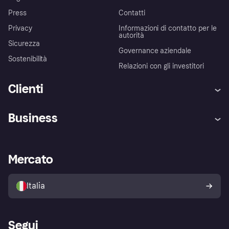
Press
Contatti
Privacy
Informazioni di contatto per le
autorità
Sicurezza
Governance aziendale
Sostenibilità
Relazioni con gli investitori
Clienti
Assistenza
Arbitro bancario
Business
Login
Promessa di protezione contro
le frodi
Supporto aziende
Portale per sviluppatori
La Klarna app
Impostazioni sulla privacy
Accesso aziende
Stato operativo
Mercato
Esplora i negozi
Il tuo diritto di recesso
Vendi con Klarna
Piattaforme e partner
Politica di protezione
dell'acquirente Klarna
Italia
Segui