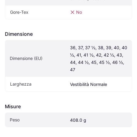
Gore-Tex
No
Dimensione
36, 37, 37 ½, 38, 39, 40, 40 
½, 41, 41 ½, 42, 42 ½, 43, 
Dimensione (EU)
44, 44 ½, 45, 45 ½, 46 ½, 
47
Larghezza
Vestibilità Normale
Misure
Peso
408.0 g