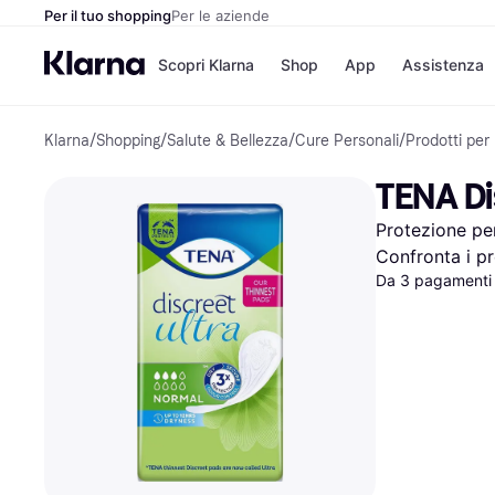
Per il tuo shopping
Per le aziende
Scopri Klarna
Shop
App
Assistenza
Klarna
/
Shopping
/
Salute & Bellezza
/
Cure Personali
/
Prodotti per 
Opzioni di pagame
Negozi
Opzioni di pagamen
Booking.c
TENA Di
Paga ora
Unieuro
Paga in 3 rate
Media Wor
Protezione pe
Paga dopo 30 giorni
eBay
Finanziamento
Zalando
Confronta i pr
Da 3 pagamenti 
Elenco negozi