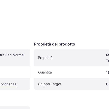
Proprietà del prodotto
tra Pad Normal 
M
Proprietà
T
Quantità
1
Gruppo Target
ncontinenza
D