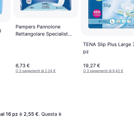
Pampers Pannolone
0
Rettangolare Specialist
Classic Senza Barriera 30
TENA Slip Plus Large 
Pezzi
pz
6,73 €
19,27 €
O 3 pagamenti di 2,24 €
O 3 pagamenti di 6,42 €
al 16 pz
 è 
2,55 €
. Questa è 