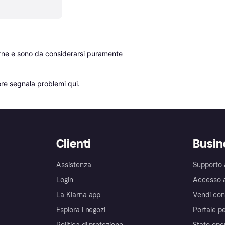
erne e sono da considerarsi puramente 
re 
segnala problemi qui
.
Clienti
Busin
Assistenza
Supporto 
Login
Accesso 
La Klarna app
Vendi con
Esplora i negozi
Portale pe