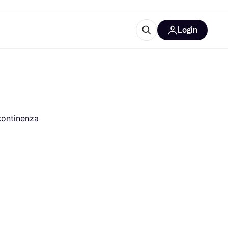
Login
Approfondimenti
ure per ufficio
re
Cos'è Klarna?
continenza
categorie