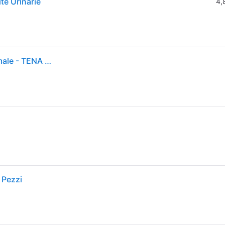
te Urinarie
4,
Compresse DISCREET ULTRA per incontinenza normale - TENA - 16 unità - Barriera anti-fughe - Adulto
 Pezzi