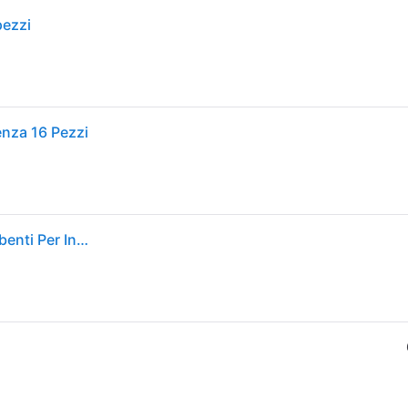
pezzi
enza 16 Pezzi
ESSITY ITALY SpA Tena Discreet Ultra Normal Assorbenti Per Incontinenza 16 Pezzi - Protezione Sottile e Sicura