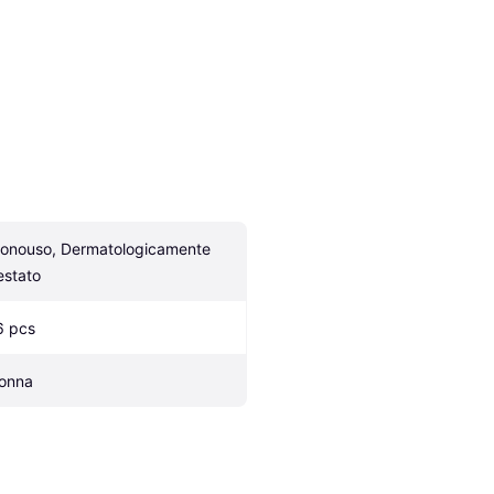
onouso, Dermatologicamente 
estato
6 pcs
onna