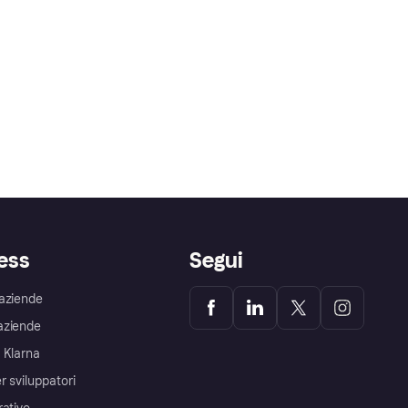
ess
Segui
aziende
aziende
 Klarna
r sviluppatori