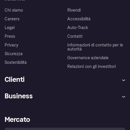
Chi siamo
Rivendi
Careers
Accessibilità
Legal
Auto-Track
Press
Contatti
Privacy
Informazioni di contatto per le
autorità
Sicurezza
Governance aziendale
Sostenibilità
Relazioni con gli investitori
Clienti
Assistenza
Arbitro bancario
Business
Login
Promessa di protezione contro
le frodi
Supporto aziende
Portale per sviluppatori
La Klarna app
Impostazioni sulla privacy
Accesso aziende
Stato operativo
Mercato
Esplora i negozi
Il tuo diritto di recesso
Vendi con Klarna
Piattaforme e partner
Politica di protezione