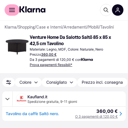
Per il tuo shopping
Per le aziende
Klarna
/
Shopping
/
Case e Interni
/
Arredamenti
/
Mobili
/
Tavolini
Venture Home Da Salotto Saltö 85 x 85 x 
42,5 cm Tavolino
Materiale: Legno, MDF, Colore: Naturale, Nero
Prezzo
360,00 €
Da 3 pagamenti di 120,00 € con
Prova pagamenti flessibili*
Colore
Consigliato
Prezzo incl. consegna
Kaufland.it
Spedizione gratuita
,
9-11 giorni
360,00 €
Tavolino da caffè Saltö nero.
O 3 pagamenti di 120,00 €