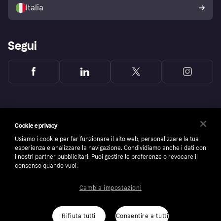
dell'acquirente Klarna
Italia
Segui
Cookie e privacy
Usiamo i cookie per far funzionare il sito web, personalizzare la tua
esperienza e analizzare la navigazione. Condividiamo anche i dati con
i nostri partner pubblicitari. Puoi gestire le preferenze o revocare il
consenso quando vuoi.
Cambia impostazioni
Copyright © 2005-2026 Klarna Bank AB (publ). Headquarters: Stockholm, Sweden. All
rights reserved. Klarna Bank AB (publ). Sveavägen 46, 111 34 Stockholm. Organization
number: 556737-0431
Rifiuta tutti
Consentire a tutti