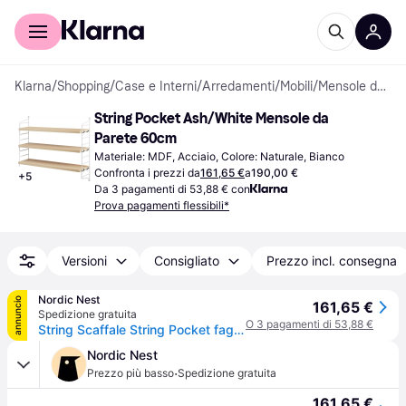
Per il tuo shopping
Per le aziende
Klarna
/
Shopping
/
Case e Interni
/
Arredamenti
/
Mobili
/
Mensole da Parete
String Pocket Ash/White Mensole da 
Parete 60cm
Materiale: MDF, Acciaio, Colore: Naturale, Bianco
Confronta i prezzi da
161,65 €
a
190,00 €
+
5
Da 3 pagamenti di 53,88 € con
Prova pagamenti flessibili*
Versioni
Consigliato
Prezzo incl. consegna
Nordic Nest
annuncio
161,65 €
Spedizione gratuita
O 3 pagamenti di 53,88 €
String Scaffale String Pocket faggio-bianco bianco - frassino
Nordic Nest
·
Prezzo più basso
Spedizione gratuita
161,65 €