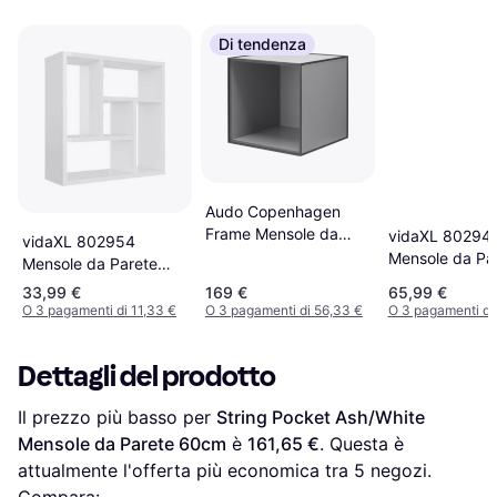
Di tendenza
Audo Copenhagen
Frame Mensole da
vidaXL 80294
vidaXL 802954
Parete 35cm
Mensole da Pa
Mensole da Parete
90cm
45.2cm
33,99 €
169 €
65,99 €
O 3 pagamenti di 11,33 €
O 3 pagamenti di 56,33 €
O 3 pagamenti di 
Dettagli del prodotto
Il prezzo più basso per 
String Pocket Ash/White 
Mensole da Parete 60cm
 è 
161,65 €
. Questa è 
attualmente l'offerta più economica tra 
5
 negozi.
Compara: