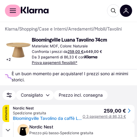
Per il tuo shopping
Per le aziende
Klarna
/
Shopping
/
Case e Interni
/
Arredamenti
/
Mobili
/
Tavolini
Bloomingville Luana Tavolino 74cm
Materiale: MDF, Colore: Naturale
Confronta i prezzi da
259,00 €
a
449,00 €
Da 3 pagamenti di 86,33 € con
+
2
Prova pagamenti flessibili*
È un buon momento per acquistare! I prezzi sono ai minimi 
storici.
Consigliato
Prezzo incl. consegna
Nordic Nest
annuncio
259,00 €
Spedizione gratuita
O 3 pagamenti di 86,33 €
Bloomingville Tavolino da caffè Luana Ø 74 cm Rovere
Nordic Nest
·
Prezzo più basso
Spedizione gratuita