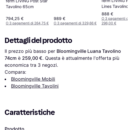
ferm LIVING P
ferm LIVING Post Star
Lines Tavolin
Tavolino 65cm
888 €
794,25 €
989 €
O 3 pagamenti di
O 3 pagamenti di 264,75 €
O 3 pagamenti di 329,66 €
296,00 €
Dettagli del prodotto
Il prezzo più basso per 
Bloomingville Luana Tavolino 
74cm
 è 
259,00 €
. Questa è attualmente l'offerta più 
economica tra 
3
 negozi.
Compara:
Bloomingville Mobili
Bloomingville Tavolini
Caratteristiche
Prodotto