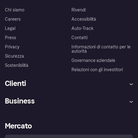
Chi siamo
Rivendi
Careers
Accessibilità
Legal
Auto-Track
Press
Contatti
Privacy
Informazioni di contatto per le
autorità
Sicurezza
Governance aziendale
Sostenibilità
Relazioni con gli investitori
Clienti
Assistenza
Arbitro bancario
Business
Login
Promessa di protezione contro
le frodi
Supporto aziende
Portale per sviluppatori
La Klarna app
Impostazioni sulla privacy
Accesso aziende
Stato operativo
Mercato
Esplora i negozi
Il tuo diritto di recesso
Vendi con Klarna
Piattaforme e partner
Politica di protezione
dell'acquirente Klarna