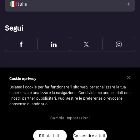
Italia
Segui
Cookie e privacy
Usiamo i cookie per far funzionare il sito web, personalizzare la tua
esperienza e analizzare la navigazione. Condividiamo anche i dati con
i nostri partner pubblicitari. Puoi gestire le preferenze o revocare il
consenso quando vuoi.
Cambia impostazioni
Copyright © 2005-2026 Klarna Bank AB (publ). Headquarters: Stockholm, Sweden. All
rights reserved. Klarna Bank AB (publ). Sveavägen 46, 111 34 Stockholm. Organization
number: 556737-0431
Rifiuta tutti
Consentire a tutti