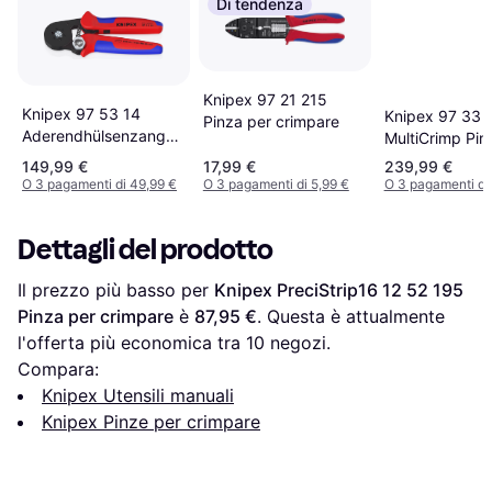
Di tendenza
Knipex 97 21 215
Knipex 97 53 14
Knipex 97 33 
Pinza per crimpare
Aderendhülsenzange
MultiCrimp Pin
L180mm 0,08-10,0
crimpare
149,99 €
17,99 €
239,99 €
AWG 28-7 mm² Brün
O 3 pagamenti di 49,99 €
O 3 pagamenti di 5,99 €
O 3 pagamenti di
Pinza per crimpare
Dettagli del prodotto
Il prezzo più basso per 
Knipex PreciStrip16 12 52 195 
Pinza per crimpare
 è 
87,95 €
. Questa è attualmente 
l'offerta più economica tra 
10
 negozi.
Compara:
Knipex Utensili manuali
Knipex Pinze per crimpare