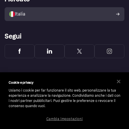
Il tuo diritto di recesso
Vendi con Klarna
Piattaforme e partner
Politica di protezione
dell'acquirente Klarna
Italia
Segui
Cookie e privacy
Usiamo i cookie per far funzionare il sito web, personalizzare la tua
esperienza e analizzare la navigazione. Condividiamo anche i dati con
i nostri partner pubblicitari. Puoi gestire le preferenze o revocare il
consenso quando vuoi.
Cambia impostazioni
Copyright © 2005-2026 Klarna Bank AB (publ). Headquarters: Stockholm, Sweden. All
rights reserved. Klarna Bank AB (publ). Sveavägen 46, 111 34 Stockholm. Organization