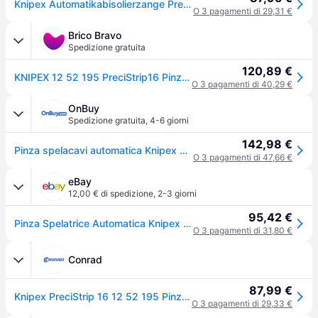
Knipex Automatikabisolierzange PreciStrip16 L.195mm 0,08-16 (AWG 28-5) mm²
O 3 pagamenti di 29,31 €
Brico Bravo
Spedizione gratuita
120,89 €
KNIPEX 12 52 195 PreciStrip16 Pinza spelacavi automatica 0,08 - 16 mm² con impugnatura ergonomica bicomponente e battuta longitudinale regolabile colore Nero
O 3 pagamenti di 40,29 €
OnBuy
Spedizione gratuita
,
4-6 giorni
142,98 €
Pinza spelacavi automatica Knipex PreciStrip 16 12 52 195 0.08 a 16 mm
O 3 pagamenti di 47,66 €
eBay
12,00 € di spedizione
,
2-3 giorni
95,42 €
Pinza Spelatrice Automatica Knipex 12 52 1952195 Precistrip 16 0,08-16 Mm²
O 3 pagamenti di 31,80 €
Conrad
87,99 €
Knipex PreciStrip 16 12 52 195 Pinza spelacavi automatica 0.08 fino a 16 mm
O 3 pagamenti di 29,33 €