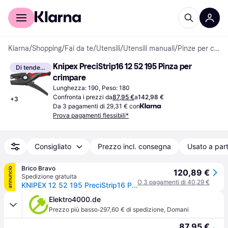
Per il tuo shopping
Per le aziende
Klarna
/
Shopping
/
Fai da te
/
Utensili
/
Utensili manuali
/
Pinze per crimpare
Knipex PreciStrip16 12 52 195 Pinza per 
Di tendenza
crimpare
Lunghezza: 190, Peso: 180
Confronta i prezzi da
87,95 €
a
142,98 €
+
3
Da 3 pagamenti di 29,31 € con
Prova pagamenti flessibili*
Consigliato
Prezzo incl. consegna
Usato a part
Brico Bravo
annuncio
120,89 €
Spedizione gratuita
O 3 pagamenti di 40,29 €
KNIPEX 12 52 195 PreciStrip16 Pinza spelacavi automatica 0,08 - 16 mm² con impugnatura ergonomica bicomponente e battuta longitudinale regolabile colore Nero
Elektro4000.de
·
Prezzo più basso
297,60 € di spedizione
,
Domani
87,95 €