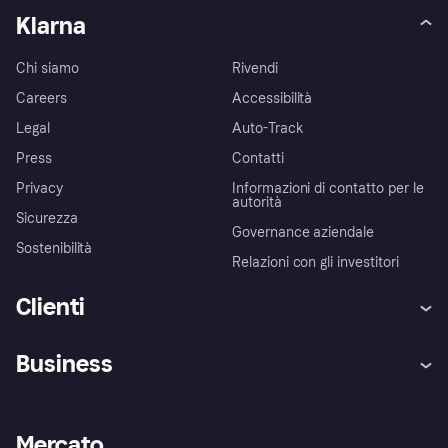
Klarna
Chi siamo
Rivendi
Careers
Accessibilità
Legal
Auto-Track
Press
Contatti
Privacy
Informazioni di contatto per le
autorità
Sicurezza
Governance aziendale
Sostenibilità
Relazioni con gli investitori
Clienti
Assistenza
Arbitro bancario
Business
Login
Promessa di protezione contro
le frodi
Supporto aziende
Portale per sviluppatori
La Klarna app
Impostazioni sulla privacy
Accesso aziende
Stato operativo
Mercato
Esplora i negozi