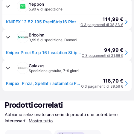
Yeppon
5,90 € di spedizione
114,99 €
KNIPEX 12 52 195 PreciStrip16 Pinza spelacavi automatica 0,08 - 16 mm² con impugnatura ergonomica bicomponente e battuta longitudinale regolabile colore Nero
O 3 pagamenti di 38,33 €
Bricoinn
3,99 € di spedizione
,
Domani
94,99 €
Knipex Preci Strip 16 Insulation Stripper Nero
O 3 pagamenti di 31,66 €
Galaxus
Spedizione gratuita
,
7-9 giorni
118,70 €
Knipex, Pinza, Spellafili automatici PreciStrip 16 (195mm)
O 3 pagamenti di 39,56 €
Prodotti correlati
Abbiamo selezionato una serie di prodotti che potrebbero 
interessarti.
Mostra tutto